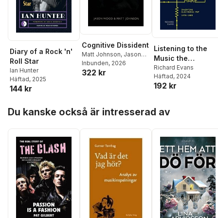
Cognitive Dissident
Listening to the
Diary of a Rock 'n'
Matt Johnson
,
Jason
Music the
Roll Star
Wood
Inbunden
, 2026
Machines Make
Richard Evans
Ian Hunter
322 kr
Häftad
, 2024
Häftad
, 2025
192 kr
144 kr
Hoppa över listan
Du kanske också är intresserad av