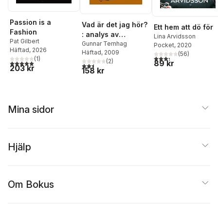
Passion is a
Vad är det jag hör?
Ett hem att dö för
Fashion
: analys av
Lina Arvidsson
Pat Gilbert
musikinspelningar
Gunnar Ternhag
Pocket
, 2020
Häftad
, 2026
Häftad
, 2009
(
56
)
3,3
utav 5 stjärnor. Tota
(
1
)
(
2
)
89 kr
5,0
utav 5 stjärnor. Totalt antal röster:
2,5
utav 5 stjärnor. Totalt antal röster:
203 kr
158 kr
Mina sidor
Hjälp
Om Bokus