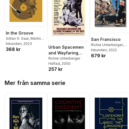
In the Groove
Gillian G. Gaar
,
Martin
San Francisco
Popoff
Inbunden
,
Richie
, 2023
Richie Unterberger
,
Urban Spacemen
368 kr
Unterberger
,
Matt
Reuel Golden
Inbunden
, 2022
and Wayfaring
Anniss
,
Ken Micallef
679 kr
Strangers
Richie Unterberger
Häftad
, 2000
257 kr
Hoppa över listan
Mer från samma serie