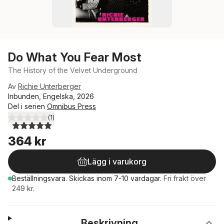
Do What You Fear Most
The History of the Velvet Underground
Av
Richie Unterberger
Inbunden, Engelska, 2026
Del i serien
Omnibus Press
(
1
)
5,0
utav 5 stjärnor. Totalt antal röster:
364 kr
Lägg i varukorg
Beställningsvara.
Skickas
inom 7-10 vardagar
.
Fri frakt över
249 kr.
Beskrivning