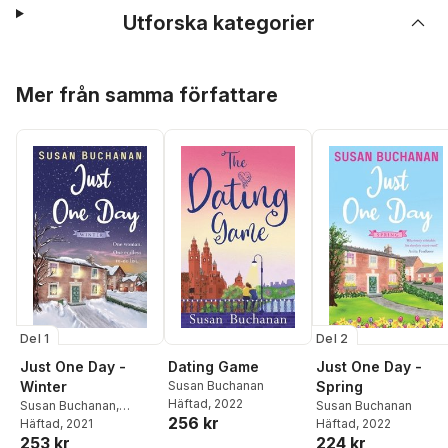
Utforska kategorier
Hoppa över listan
Mer från samma författare
Del 1
Del 2
Just One Day -
Dating Game
Just One Day -
Winter
Susan Buchanan
Spring
Häftad
, 2022
Susan Buchanan
,
Susan Buchanan
256 kr
Wendy Janes
Häftad
, 2021
Häftad
, 2022
253 kr
224 kr