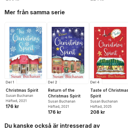
Hoppa över listan
Mer från samma serie
Del 1
Del 2
Del 4
Christmas Spirit
Return of the
Taste of Christma
Susan Buchanan
Christmas Spirit
Spirit
Häftad
, 2021
Susan Buchanan
Susan Buchanan
176 kr
Häftad
, 2021
Häftad
, 2025
176 kr
208 kr
Hoppa över listan
Du kanske också är intresserad av