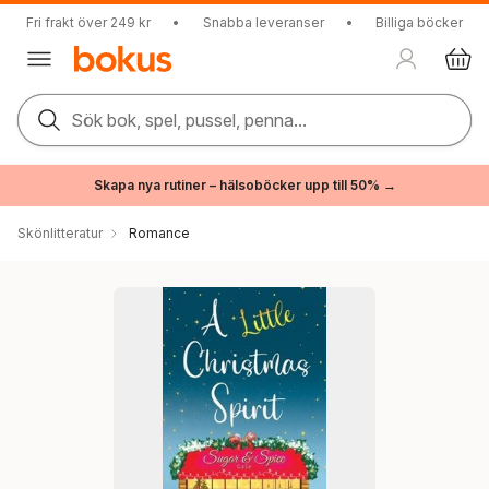
Fri frakt över 249 kr
•
Snabba leveranser
•
Billiga böcker
Sök bok, spel, pussel, penna...
Skapa nya rutiner – hälsoböcker upp till 50% →
Skönlitteratur
Romance