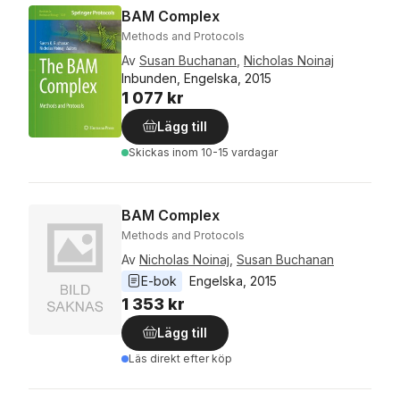
BAM Complex
Methods and Protocols
Av
Susan Buchanan
,
Nicholas Noinaj
Inbunden, Engelska, 2015
1 077 kr
Lägg till
Skickas
inom 10-15 vardagar
BAM Complex
Methods and Protocols
Av
Nicholas Noinaj
,
Susan Buchanan
E-bok
Engelska
, 
2015
1 353 kr
Lägg till
Läs direkt efter köp