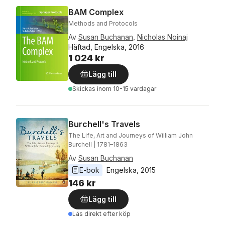
BAM Complex
Methods and Protocols
Av
Susan Buchanan
,
Nicholas Noinaj
Häftad, Engelska, 2016
1 024 kr
Lägg till
Skickas
inom 10-15 vardagar
Burchell's Travels
The Life, Art and Journeys of William John
Burchell | 1781–1863
Av
Susan Buchanan
E-bok
Engelska
, 
2015
146 kr
Lägg till
Läs direkt efter köp