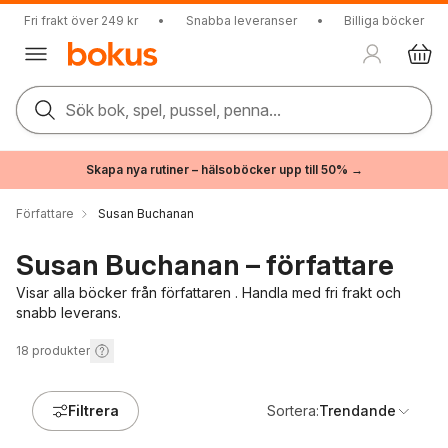
Fri frakt över 249 kr
•
Snabba leveranser
•
Billiga böcker
Sök bok, spel, pussel, penna...
Skapa nya rutiner – hälsoböcker upp till 50% →
Författare
Susan Buchanan
Susan Buchanan – författare
Visar alla böcker från författaren . Handla med fri frakt och
snabb leverans.
18
produkter
Filtrera
Sortera:
Trendande