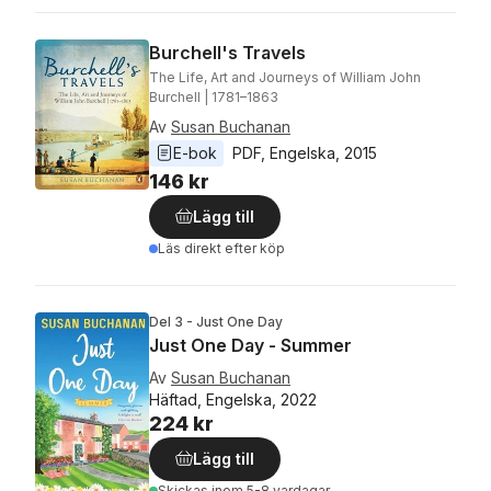
Burchell's Travels
The Life, Art and Journeys of William John
Burchell | 1781–1863
Av
Susan Buchanan
E-bok
PDF
, 
Engelska
, 
2015
146 kr
Lägg till
Läs direkt efter köp
Del 3 - Just One Day
Just One Day - Summer
Av
Susan Buchanan
Häftad, Engelska, 2022
224 kr
Lägg till
Skickas
inom 5-8 vardagar