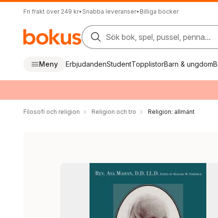
Fri frakt över 249 kr
•
Snabba leveranser
•
Billiga böcker
Sök bok, spel, pussel, penna...
Meny
Erbjudanden
Student
Topplistor
Barn & ungdom
B
Filosofi och religion
Religion och tro
Religion: allmänt