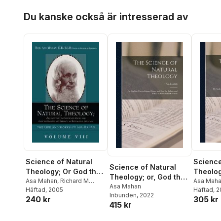
Hoppa över listan
Du kanske också är intresserad av
Science
Science of Natural
Science of Natural
Theolog
Theology; Or God the
Theology; or, God the
Uncondi
Asa Mah
Unconditioned Cause,
Asa Mahan
,
Richard M
Unconditioned Cause,
Asa Mahan
Häftad
, 
Friedrich
Häftad
, 2005
and God
and God the Infinite
Inbunden
, 2022
and God the Infinite
305 kr
240 kr
and Per
and Perfect as
415 kr
and Perfect as
Reveale
Revealed in Creation.
Revealed in Creation