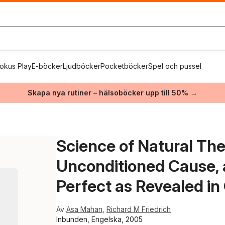
okus Play
E-böcker
Ljudböcker
Pocketböcker
Spel och pussel
Skapa nya rutiner – hälsoböcker upp till 50% →
Science of Natural The
Unconditioned Cause, a
Perfect as Revealed in 
Av
Asa Mahan
,
Richard M Friedrich
Inbunden, Engelska, 2005