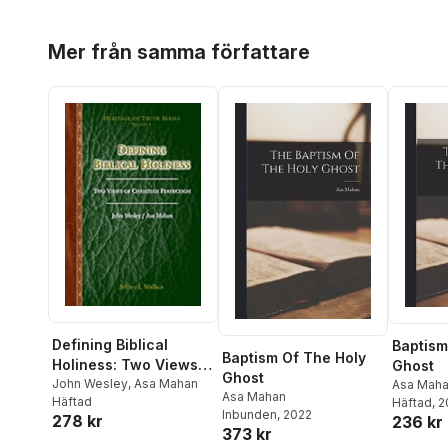
Hoppa över listan
Mer från samma författare
Defining Biblical
Baptism
Baptism Of The Holy
Holiness: Two Views
Ghost
Ghost
of Christian
John Wesley
,
Asa Mahan
Asa Mah
Asa Mahan
Häftad
Häftad
, 
Perfection
Inbunden
, 2022
278 kr
236 kr
373 kr