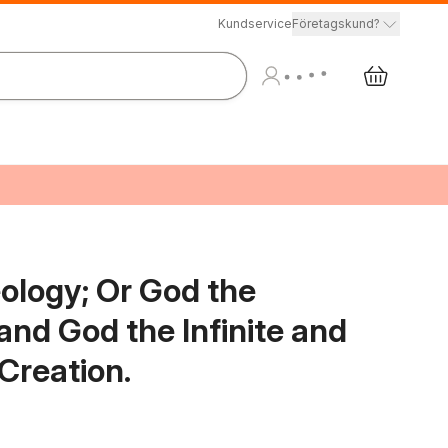
Kundservice
Företagskund?
ology; Or God the
nd God the Infinite and
Creation.