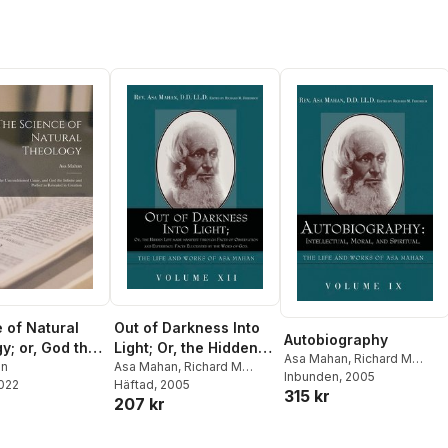
 of Natural
Out of Darkness Into
Autobiography
y; or, God the
Light; Or, the Hidden
Asa Mahan
,
Richard M
tioned Cause,
an
Life Made Manifest
Asa Mahan
,
Richard M
Friedrich
Inbunden
, 2005
2022
Friedrich
Häftad
, 2005
 the Infinite
Through Facts of
315 kr
207 kr
fect as
Observation and
d in Creation
Experience