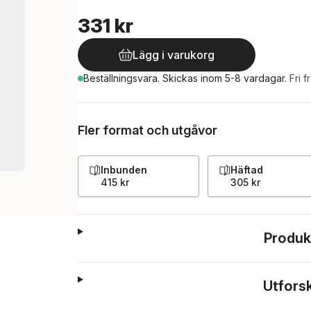
331 kr
Lägg i varukorg
Beställningsvara.
Skickas
inom 5-8 vardagar
.
Fri f
Fler format och utgåvor
Inbunden
Häftad
415 kr
305 kr
Produk
Utfors