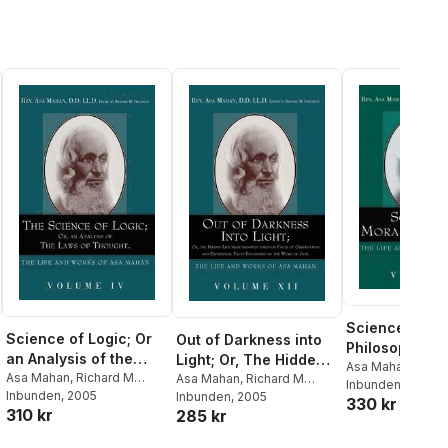
Science of Mo
Science of Logic; Or
Out of Darkness into
Philosophy.
an Analysis of the
Light; Or, The Hidden
Asa Mahan
,
Rich
Laws of Thought.
Asa Mahan
,
Richard M
Life made Manifest
Asa Mahan
,
Richard M
Friedrich
Inbunden
, 2004
Friedrich
Inbunden
, 2005
Friedrich
Inbunden
, 2005
through facts of
330 kr
310 kr
285 kr
Observation and
Experience