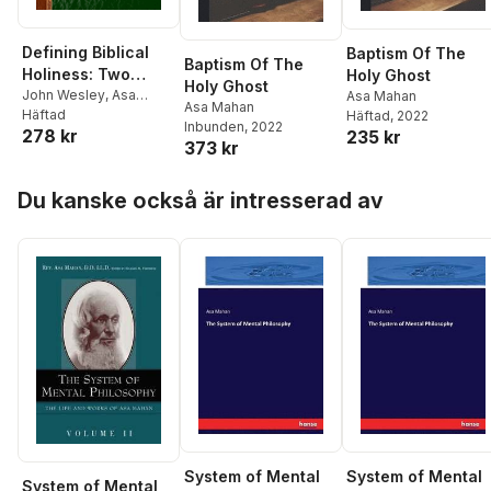
Defining Biblical
Baptism Of The
Baptism Of The
Holiness: Two
Holy Ghost
Holy Ghost
Views of Christian
John Wesley
,
Asa
Asa Mahan
Asa Mahan
Mahan
Häftad
Häftad
, 2022
Perfection
Inbunden
, 2022
278 kr
235 kr
373 kr
Hoppa över listan
Du kanske också är intresserad av
System of Mental
System of Mental
System of Mental