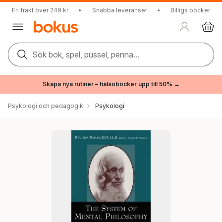
Fri frakt över 249 kr
•
Snabba leveranser
•
Billiga böcker
Sök bok, spel, pussel, penna...
Skapa nya rutiner – hälsoböcker upp till 50% →
Psykologi och pedagogik
Psykologi