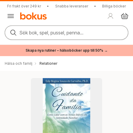
Fri frakt över 249 kr
•
Snabba leveranser
•
Billiga böcker
Sök bok, spel, pussel, penna...
Skapa nya rutiner – hälsoböcker upp till 50% →
Hälsa och familj
Relationer