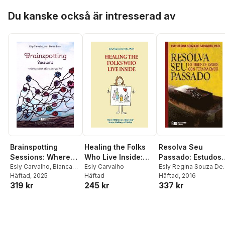
Hoppa över listan
Du kanske också är intresserad av
Brainspotting
Healing the Folks
Resolva Seu
Sessions: Where
Who Live Inside:
Passado: Estudos
You Look Affects
Esly Carvalho
,
Bianca
How EMDR Can
Esly Carvalho
de Casos com
Esly Regina Souza De
Bassi
Häftad
, 2025
Häftad
Carvalho
Häftad
, 2016
How You Feel
Heal Our Inner
Terapia EMDR
319 kr
245 kr
337 kr
Gallery of Roles