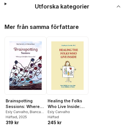
Utforska kategorier
Hoppa över listan
Mer från samma författare
Brainspotting
Healing the Folks
Sessions: Where
Who Live Inside:
You Look Affects
Esly Carvalho
,
Bianca
How EMDR Can
Esly Carvalho
Bassi
Häftad
, 2025
Häftad
How You Feel
Heal Our Inner
319 kr
245 kr
Gallery of Roles