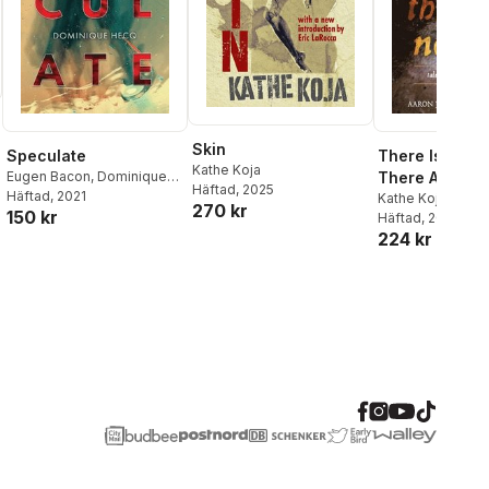
Skin
Speculate
There Is No D
Kathe Koja
Eugen Bacon
,
Dominique
There Are No
Häftad
, 2025
Hecq
Häftad
, 2021
Kathe Koja
,
Lee M
270 kr
150 kr
Laird Barron
Häftad
, 2021
224 kr