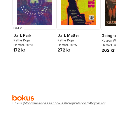
Del 2
Dark Park
Dark Matter
Going t
Kathe Koja
Kathe Koja
Kaaron W
Häftad
, 2023
Häftad
, 2025
Häftad
, 
172 kr
272 kr
262 kr
Bokus
@
Cookies
Anpassa cookies
Integritetspolicy
Köpvillkor