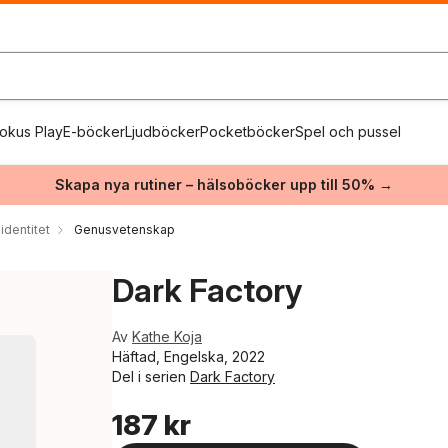
okus Play
E-böcker
Ljudböcker
Pocketböcker
Spel och pussel
Skapa nya rutiner – hälsoböcker upp till 50% →
identitet
Genusvetenskap
Dark Factory
Av
Kathe Koja
Häftad, Engelska, 2022
Del i serien
Dark Factory
187 kr