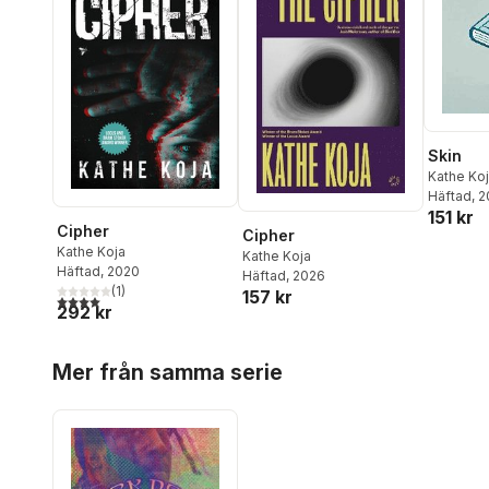
Skin
Kathe Ko
Häftad
, 
151 kr
Cipher
Cipher
Kathe Koja
Kathe Koja
Häftad
, 2020
Häftad
, 2026
(
1
)
157 kr
4,0
utav 5 stjärnor. Totalt antal röster:
292 kr
Hoppa över listan
Mer från samma serie