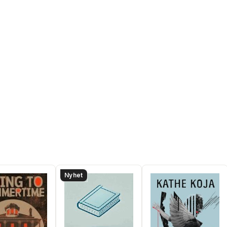
Wagner
,
Suzy McKee
Charnas
,
Ellen Datlow
Nyhet