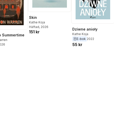
Skin
Kathe Koja
Häftad
, 2026
Dziwne anioły
151 kr
Kathe Koja
o Summertime
E-bok
2022
arren
55 kr
2026