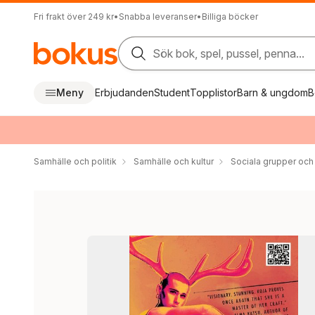
Fri frakt över 249 kr
•
Snabba leveranser
•
Billiga böcker
Sök bok, spel, pussel, penna...
Meny
Erbjudanden
Student
Topplistor
Barn & ungdom
B
Samhälle och politik
Samhälle och kultur
Sociala grupper och 