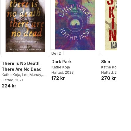
Del 2
Dark Park
Skin
There Is No Death,
Kathe Koja
Kathe Koja
There Are No Dead
Häftad
, 2023
Häftad
, 2025
Kathe Koja
,
Lee Murray
,
172 kr
270 kr
Laird Barron
Häftad
, 2021
224 kr