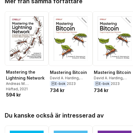
Mer från samma författare
Mastering the
Mastering Bitcoin
Mastering Bitcoin
Lightning Network
David A. Harding
,
David A. Harding
,
Andreas M.
Andreas M.
E-bok
2023
E-bok
2023
Andreas M.
Antonopoulos
Antonopoulos
Antonopoulos
Häftad
, 2021
,
Rene
734 kr
734 kr
594 kr
Pickhardt
,
Olaoluwa
Osuntokun
Hoppa över listan
Du kanske också är intresserad av