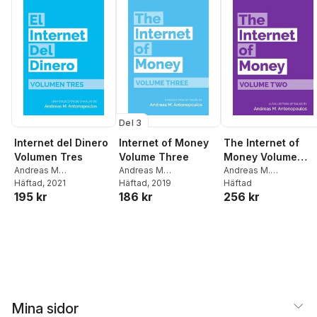
Del 3
Internet del Dinero
Internet of Money
The Internet of
Volumen Tres
Volume Three
Money Volume
Andreas M
Andreas M
Two: A collection
Andreas M.
Antonopoulos
Häftad
, 2021
Antonopoulos
Häftad
, 2019
Antonopoulos
Häftad
of talks by Andrea
195 kr
186 kr
256 kr
M. Antonopoulos
Mina sidor