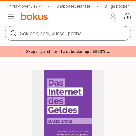
Fri frakt över 249 kr
•
Snabba leveranser
•
Billiga böcker
Sök bok, spel, pussel, penna...
Skapa nya rutiner – hälsoböcker upp till 50% →