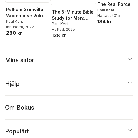
The Real Force
Pelham Grenville
Paul Kent
The 5-Minute Bible
Wodehouse Volume
Häftad
, 2015
Study for Men:
184 kr
3 "The Happiness
Paul Kent
Standing for God's
Paul Kent
Inbunden
, 2022
of the World"
Häftad
, 2025
Truth
280 kr
138 kr
Mina sidor
Hjälp
Om Bokus
Populärt