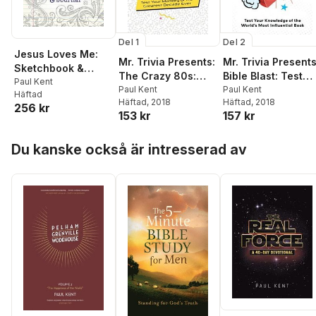
Del 1
Del 2
Jesus Loves Me:
Mr. Trivia Presents:
Mr. Trivia Presents
Sketchbook &
The Crazy 80s:
Bible Blast: Test
Journal
Paul Kent
Test Your Memory
Paul Kent
Your Knowledge o
Paul Kent
Häftad
Häftad
, 2018
Häftad
, 2018
of the Greatest
the World's Most
256 kr
153 kr
157 kr
Decade Ever
Influential Book
Hoppa över listan
Du kanske också är intresserad av