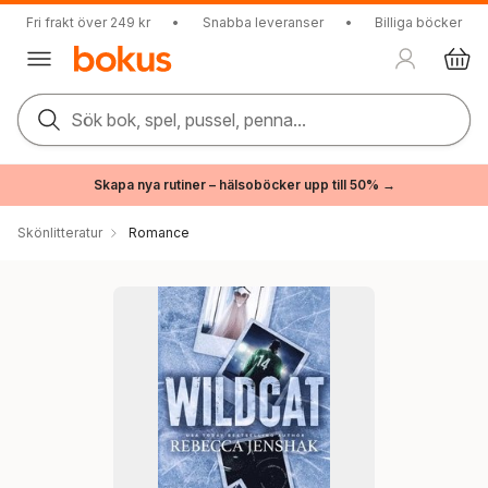
Fri frakt över 249 kr
•
Snabba leveranser
•
Billiga böcker
Sök bok, spel, pussel, penna...
Skapa nya rutiner – hälsoböcker upp till 50% →
Skönlitteratur
Romance