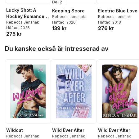
Del 2
Lucky Shot: A
Keeping Score
Electric Blue Love
Hockey Romance
Rebecca Jenshak
Rebecca Jenshak
Häftad
, 2026
(Deluxe Limited
Rebecca Jenshak
Häftad
, 2018
139 kr
276 kr
Häftad
, 2026
Edition)
275 kr
Hoppa över listan
Du kanske också är intresserad av
Wildcat
Wild Ever After
Wild Ever After
Rebecca Jenshak
Rebecca Jenshak
Rebecca Jenshak