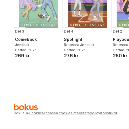
Del 3
Del 4
Del 2
Comeback
Spotlight
Playbo
Jenshak
Rebecca Jenshak
Rebecca
Häftad
, 2025
Häftad
, 2025
Häftad
, 
269 kr
276 kr
250 kr
Bokus
@
Cookies
Anpassa cookies
Integritetspolicy
Köpvillkor