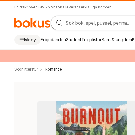
Fri frakt över 249 kr
•
Snabba leveranser
•
Billiga böcker
Sök bok, spel, pussel, penna...
Meny
Erbjudanden
Student
Topplistor
Barn & ungdom
B
Skönlitteratur
Romance