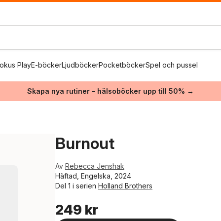
okus Play
E-böcker
Ljudböcker
Pocketböcker
Spel och pussel
Skapa nya rutiner – hälsoböcker upp till 50% →
Burnout
Av
Rebecca Jenshak
Häftad, Engelska, 2024
Del 1 i serien
Holland Brothers
249 kr