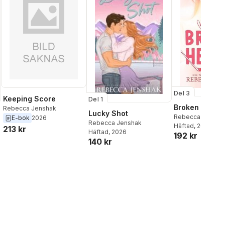
Del 3
Keeping Score
Del 1
Broken Hearts
Rebecca Jenshak
Lucky Shot
Rebecca Jensha
E-bok
2026
Rebecca Jenshak
Häftad
, 2021
213 kr
Häftad
, 2026
192 kr
140 kr