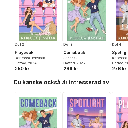
Del 2
Del 3
Del 4
Playbook
Comeback
Spotlig
Rebecca Jenshak
Jenshak
Rebecca
Häftad
, 2024
Häftad
, 2025
Häftad
, 
250 kr
269 kr
276 kr
Hoppa över listan
Du kanske också är intresserad av