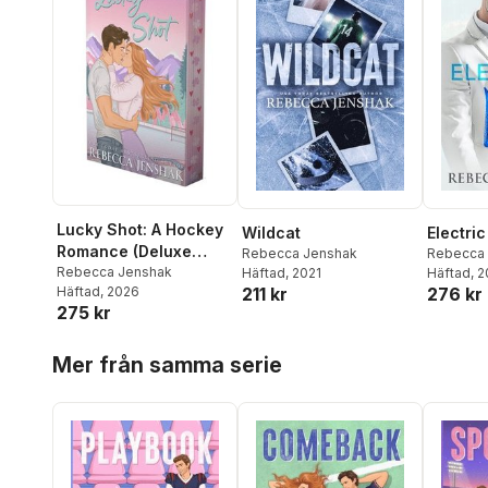
Lucky Shot: A Hockey
Wildcat
Electri
Romance (Deluxe
Rebecca Jenshak
Rebecca
Limited Edition)
Rebecca Jenshak
Häftad
, 2021
Häftad
, 
211 kr
276 kr
Häftad
, 2026
275 kr
Hoppa över listan
Mer från samma serie