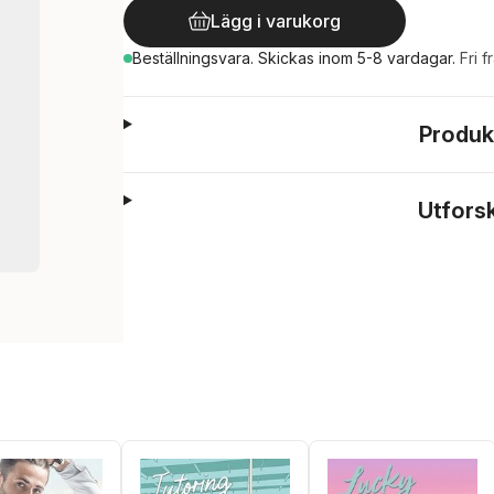
Lägg i varukorg
Beställningsvara.
Skickas
inom 5-8 vardagar
.
Fri f
Produk
Utfors