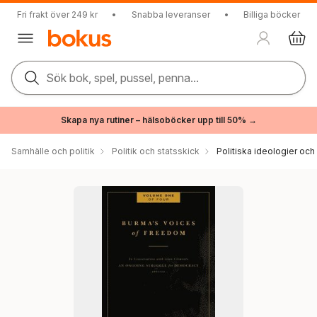
Fri frakt över 249 kr
•
Snabba leveranser
•
Billiga böcker
Sök bok, spel, pussel, penna...
Skapa nya rutiner – hälsoböcker upp till 50% →
Samhälle och politik
Politik och statsskick
Politiska ideologier och