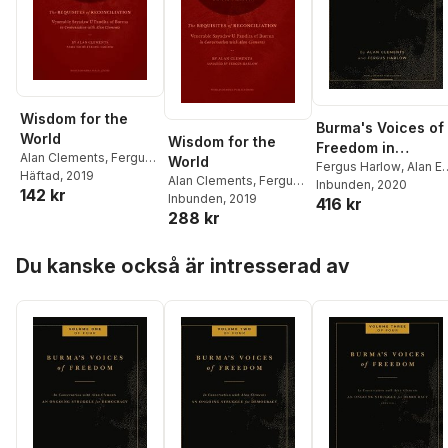
Wisdom for the
Burma's Voices of
World
Wisdom for the
Freedom in
Alan Clements
,
Fergus
World
Conversation with
Fergus Harlow
,
Alan E
Harlow
Häftad
, 2019
Alan Clements
,
Fergus
Clements
Inbunden
, 2020
Alan Clements,
142 kr
Harlow
Inbunden
, 2019
416 kr
Volume 2 of 4
288 kr
Hoppa över listan
Du kanske också är intresserad av