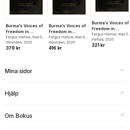
Burma's Voices of
Burma's Voices of
Burma's Voices of
Freedom in
Freedom in
Freedom in
Conversation with
Fergus Harlow
,
Alan E
Conversation with
Fergus Harlow
,
Alan E
Conversation with
Fergus Harlow
,
Alan E
Clements
Häftad
, 2020
Alan Clements,
Clements
Inbunden
, 2020
Clements
Inbunden
, 2020
Alan Clements,
Alan Clements,
321 kr
Volume 3 of 4
379 kr
416 kr
Volume 1 of 4
Volume 2 of 4
Mina sidor
Hjälp
Om Bokus