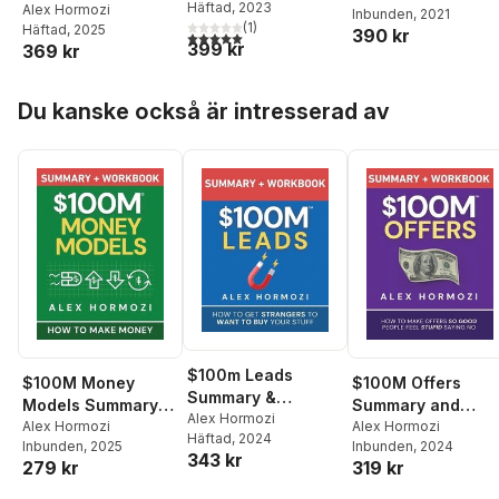
Häftad
, 2023
Alex Hormozi
Inbunden
, 2021
(
1
)
Häftad
, 2025
390 kr
5,0
utav 5 stjärnor. Totalt antal röster:
399 kr
369 kr
Hoppa över listan
Du kanske också är intresserad av
$100m Leads
$100M Money
$100M Offers
Summary &
Models Summary
Summary and
Workbook
Alex Hormozi
and Workbook
Alex Hormozi
Workbook
Alex Hormozi
Häftad
, 2024
Inbunden
, 2025
Inbunden
, 2024
343 kr
279 kr
319 kr