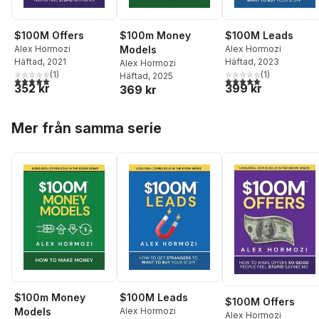
$100M Offers
$100m Money
$100M Leads
Alex Hormozi
Models
Alex Hormozi
Häftad
, 2021
Häftad
, 2023
Alex Hormozi
(
1
)
(
1
)
Häftad
, 2025
5,0
utav 5 stjärnor. Totalt antal röster:
5,0
utav 5 stjärnor. Tota
352 kr
399 kr
369 kr
Hoppa över listan
Mer från samma serie
$100m Money
$100M Leads
$100M Offers
Models
Alex Hormozi
Alex Hormozi