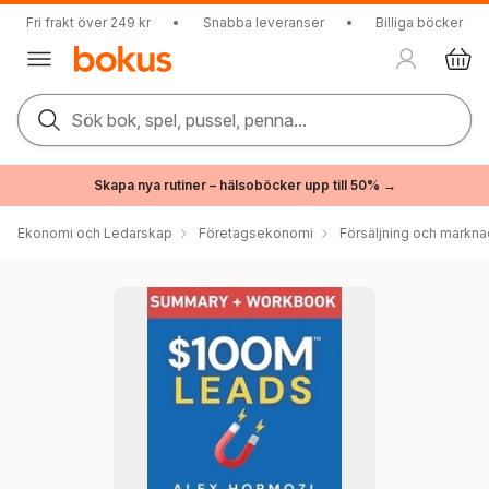
Fri frakt över 249 kr
•
Snabba leveranser
•
Billiga böcker
Sök bok, spel, pussel, penna...
Skapa nya rutiner – hälsoböcker upp till 50% →
Ekonomi och Ledarskap
Företagsekonomi
Försäljning och markna