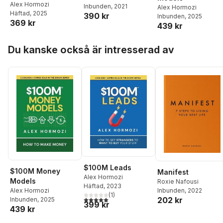
Alex Hormozi
Inbunden
, 2021
Alex Hormozi
Häftad
, 2025
390 kr
Inbunden
, 2025
369 kr
439 kr
Hoppa över listan
Du kanske också är intresserad av
$100M Leads
$100M Money
Manifest
Alex Hormozi
Models
Roxie Nafousi
Häftad
, 2023
Alex Hormozi
Inbunden
, 2022
(
1
)
5,0
utav 5 stjärnor. Totalt antal röster:
202 kr
Inbunden
, 2025
399 kr
439 kr