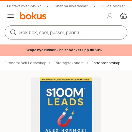
Fri frakt över 249 kr
•
Snabba leveranser
•
Billiga böcker
Sök bok, spel, pussel, penna...
Skapa nya rutiner – hälsoböcker upp till 50% →
Ekonomi och Ledarskap
Företagsekonomi
Entreprenörskap