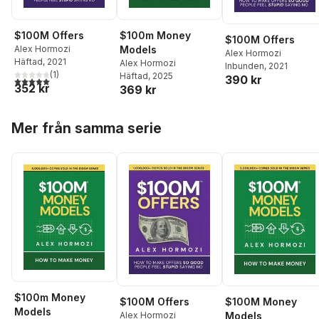
$100M Offers
$100m Money
$100M Offers
Alex Hormozi
Models
Alex Hormozi
Häftad
, 2021
Alex Hormozi
Inbunden
, 2021
(
1
)
Häftad
, 2025
390 kr
5,0
utav 5 stjärnor. Totalt antal röster:
352 kr
369 kr
Hoppa över listan
Mer från samma serie
$100m Money
$100M Offers
$100M Money
Models
Alex Hormozi
Models