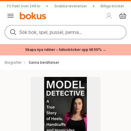
Fri frakt över 249 kr
•
Snabba leveranser
•
Billiga böcker
Sök bok, spel, pussel, penna...
Skapa nya rutiner – hälsoböcker upp till 50% →
Biografier
Sanna berättelser