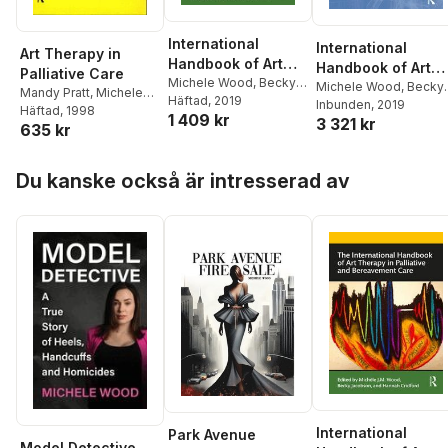
International
International
Art Therapy in
Handbook of Art
Handbook of Art
Palliative Care
Therapy in
Michele Wood
,
Becky
Therapy in
Michele Wood
,
Becky
Mandy Pratt
,
Michele
Jacobson
Häftad
, 2019
,
Hannah
Palliative and
Jacobson
Inbunden
, 2019
,
Hannah
Palliative and
Wood
Häftad
, 1998
1 409 kr
Cridford
3 321 kr
Bereavement Care
Cridford
Bereavement Car
635 kr
Hoppa över listan
Du kanske också är intresserad av
International
Park Avenue
Model Detective