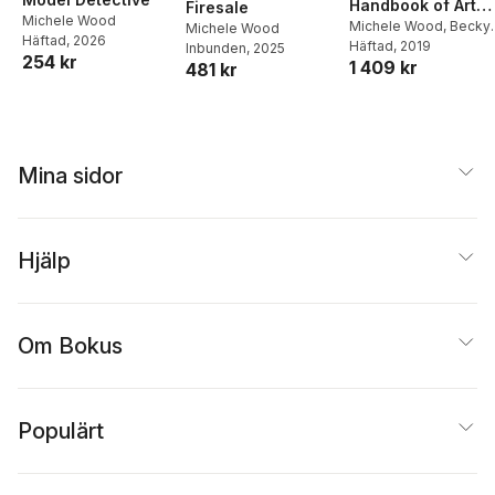
Handbook of Art
Firesale
Michele Wood
Therapy in
Michele Wood
,
Becky
Michele Wood
Häftad
, 2026
Jacobson
Häftad
, 2019
,
Hannah
Inbunden
, 2025
Palliative and
254 kr
1 409 kr
Cridford
481 kr
Bereavement Car
Mina sidor
Hjälp
Om Bokus
Populärt