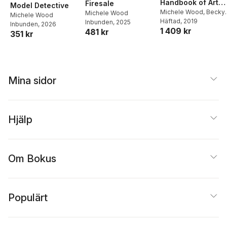
Handbook of Art
Firesale
Model Detective
Therapy in
Michele Wood
,
Becky
Michele Wood
Michele Wood
Jacobson
Häftad
, 2019
,
Hannah
Inbunden
, 2025
Palliative and
Inbunden
, 2026
1 409 kr
Cridford
481 kr
Bereavement Car
351 kr
Mina sidor
Hjälp
Om Bokus
Populärt