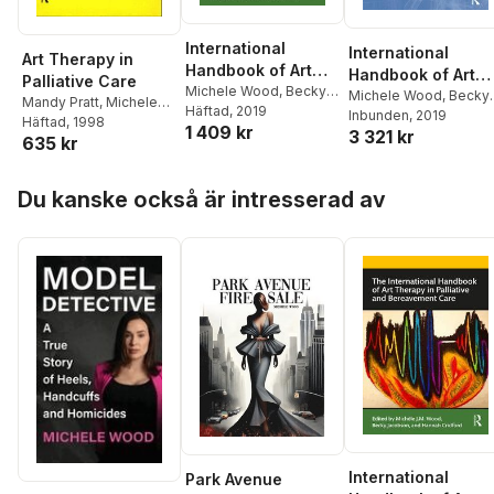
International
International
Art Therapy in
Handbook of Art
Handbook of Art
Palliative Care
Therapy in
Michele Wood
,
Becky
Therapy in
Michele Wood
,
Becky
Mandy Pratt
,
Michele
Jacobson
Häftad
, 2019
,
Hannah
Palliative and
Jacobson
Inbunden
, 2019
,
Hannah
Palliative and
Wood
Häftad
, 1998
1 409 kr
Cridford
3 321 kr
Bereavement Care
Cridford
Bereavement Car
635 kr
Hoppa över listan
Du kanske också är intresserad av
International
Park Avenue