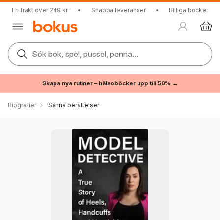
Fri frakt över 249 kr
•
Snabba leveranser
•
Billiga böcker
Sök bok, spel, pussel, penna...
Skapa nya rutiner – hälsoböcker upp till 50% →
Biografier
Sanna berättelser