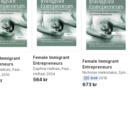
Female Immigrant
Immigrant
Female Immigrant
Entrepreneurs
eneurs
Entrepreneurs
Daphne Halkias
,
Paul
alkias
,
Paul
Nicholas Harkiolakis
,
Sylva
Thurman
Häftad
, 2024
,
Sylva
,
, 2010
Sylva
Caracatsanis
,
Paul
E-bok
2016
564 kr
Caracatsanis
,
Nicholas
kr
anis
,
Nicholas
Thurman
,
Daphne Halkias
673 kr
Harkiolakis
is