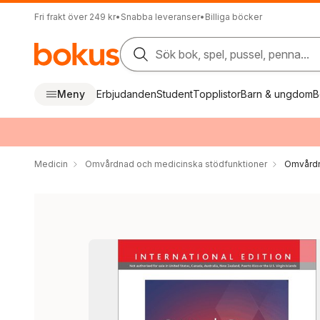
Fri frakt över 249 kr
•
Snabba leveranser
•
Billiga böcker
Sök bok, spel, pussel, penna...
Meny
Erbjudanden
Student
Topplistor
Barn & ungdom
B
Medicin
Omvårdnad och medicinska stödfunktioner
Omvård