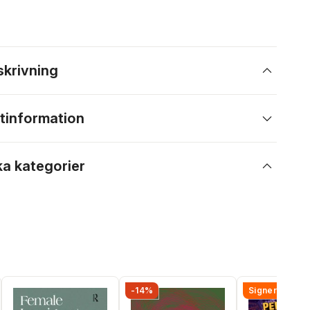
skrivning
tinformation
ka kategorier
-14%
Signerad!