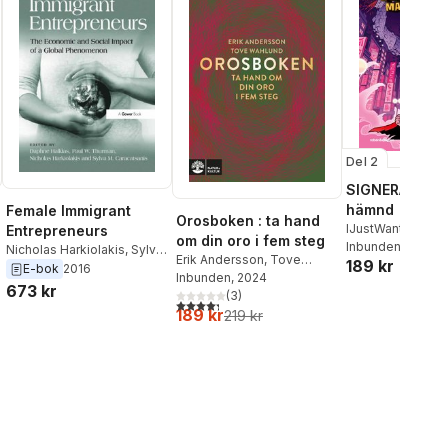
Del 2
SIGNERAD - K
hämnd
Female Immigrant
Orosboken : ta hand
IJustWantToBeC
Entrepreneurs
om din oro i fem steg
Adolphson
Inbunden
, 2026
,
Emil
Nicholas Harkiolakis
,
Sylva
Erik Andersson
,
Tove
189 kr
Beer
,
Victor Beer
Caracatsanis
,
Paul
E-bok
2016
Wahlund
Inbunden
, 2024
Thurman
,
Daphne Halkias
673 kr
(
3
)
4,3
utav 5 stjärnor. Totalt antal röster:
189 kr
219 kr