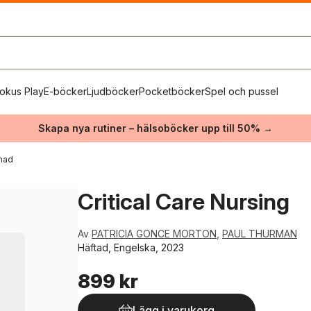
okus Play
E-böcker
Ljudböcker
Pocketböcker
Spel och pussel
Skapa nya rutiner – hälsoböcker upp till 50% →
nad
Critical Care Nursing
Av
PATRICIA GONCE MORTON
,
PAUL THURMAN
Häftad, Engelska, 2023
899 kr
Lägg i varukorg