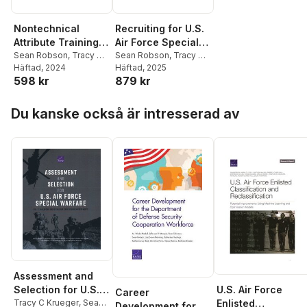
Nontechnical
Recruiting for U.S.
Attribute Training
Air Force Special
and Development
Sean Robson
,
Tracy C
Warfare
Sean Robson
,
Tracy C
Krueger
Häftad
, 2024
,
Maria C Lytell
,
Krueger
Häftad
, 2025
,
Grace
for United States
598 kr
879 kr
Susan G Straus
,
Lewis
Falgoust
Air Force Special
Schneider
Warfare
Hoppa över listan
Du kanske också är intresserad av
Assessment and
U.S. Air Force
Selection for U.S.
Career
Enlisted
Air Force Special
Tracy C Krueger
,
Sean
Development for