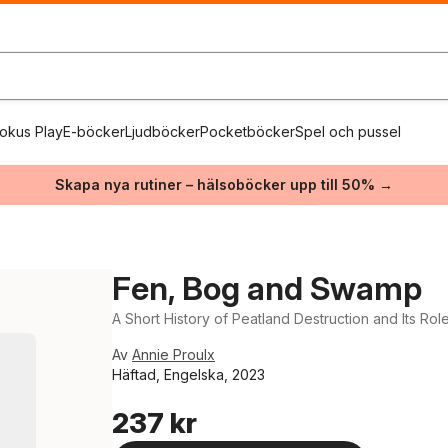
okus Play
E-böcker
Ljudböcker
Pocketböcker
Spel och pussel
Skapa nya rutiner – hälsoböcker upp till 50% →
Fen, Bog and Swamp
A Short History of Peatland Destruction and Its Role 
Av
Annie Proulx
Häftad, Engelska, 2023
237 kr