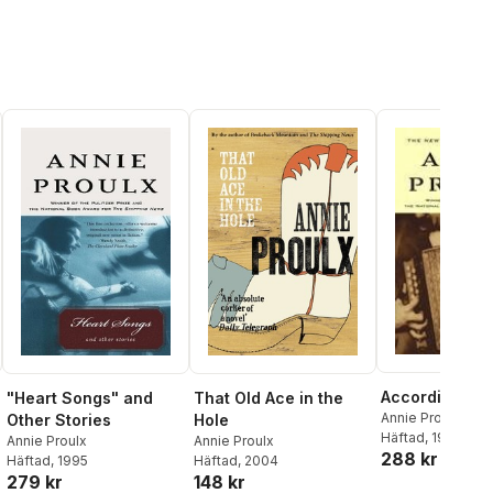
Accordion Cr
"Heart Songs" and
That Old Ace in the
Annie Proulx
Other Stories
Hole
Häftad
, 1997
Annie Proulx
Annie Proulx
288 kr
Häftad
, 1995
Häftad
, 2004
279 kr
148 kr