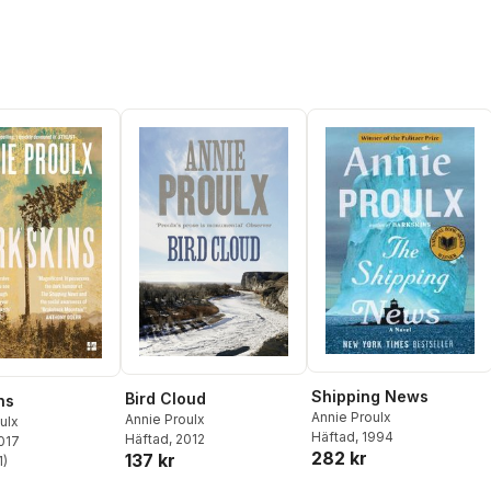
Shipping News
Bird Cloud
ns
Annie Proulx
Annie Proulx
ulx
Häftad
, 1994
Häftad
, 2012
2017
282 kr
137 kr
1
)
stjärnor. Totalt antal röster: