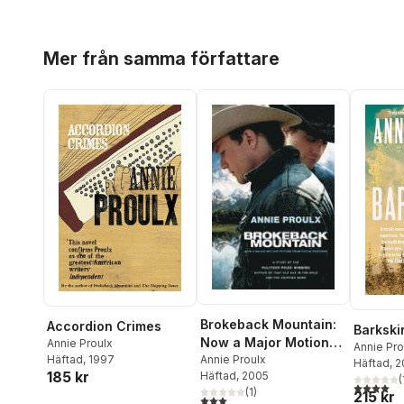
Hoppa över listan
Mer från samma författare
Brokeback Mountain:
Accordion Crimes
Barkski
Now a Major Motion
Annie Proulx
Annie Pro
Picture
Annie Proulx
Häftad
, 1997
Häftad
, 
185 kr
Häftad
, 2005
(
4,0
utav 5 
(
1
)
215 kr
3,0
utav 5 stjärnor. Totalt antal röster: