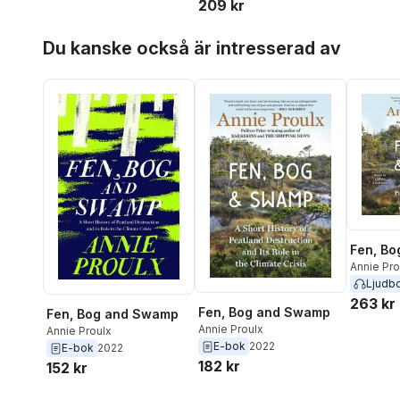
209 kr
Hoppa över listan
Du kanske också är intresserad av
Fen, B
Annie Pro
Ljudb
263 kr
Fen, Bog and Swamp
Fen, Bog and Swamp
Annie Proulx
Annie Proulx
E-bok
2022
E-bok
2022
182 kr
152 kr