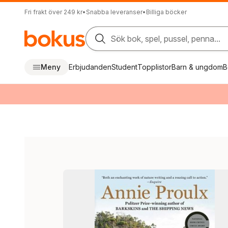
Fri frakt över 249 kr
•
Snabba leveranser
•
Billiga böcker
Sök bok, spel, pussel, penna...
Meny
Erbjudanden
Student
Topplistor
Barn & ungdom
B