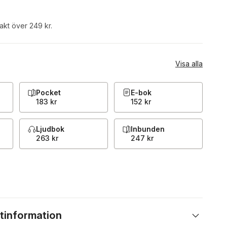
rakt över 249 kr.
Visa alla
Pocket
E-bok
183 kr
152 kr
Ljudbok
Inbunden
263 kr
247 kr
tinformation