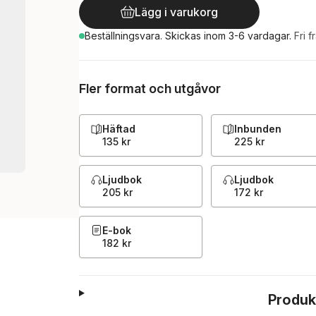
Lägg i varukorg
Beställningsvara.
Skickas
inom 3-6 vardagar
.
Fri f
Fler format och utgåvor
Häftad
Inbunden
135 kr
225 kr
Ljudbok
Ljudbok
205 kr
172 kr
E-bok
182 kr
Produk