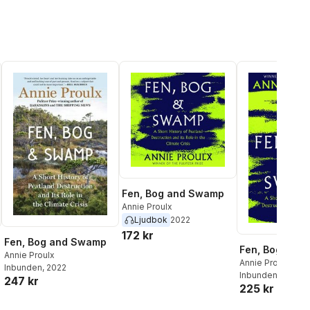
Fen, Bog and Swamp
Annie Proulx
Ljudbok
2022
172 kr
Fen, Bog and Swamp
Fen, Bog and
Annie Proulx
Annie Proulx
Inbunden
, 2022
Inbunden
, 2022
247 kr
225 kr