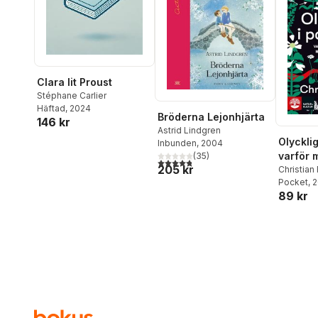
Clara lit Proust
Stéphane Carlier
Häftad
, 2024
Bröderna Lejonhjärta
146 kr
Astrid Lindgren
Olycklig
Inbunden
, 2004
varför m
(
35
)
4,8
utav 5 stjärnor. Totalt antal röster:
205 kr
när allt
Christian
Pocket
, 
89 kr