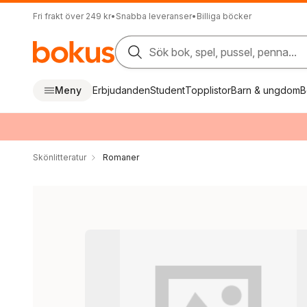
Fri frakt över 249 kr
•
Snabba leveranser
•
Billiga böcker
Sök bok, spel, pussel, penna...
Meny
Erbjudanden
Student
Topplistor
Barn & ungdom
B
Skönlitteratur
Romaner