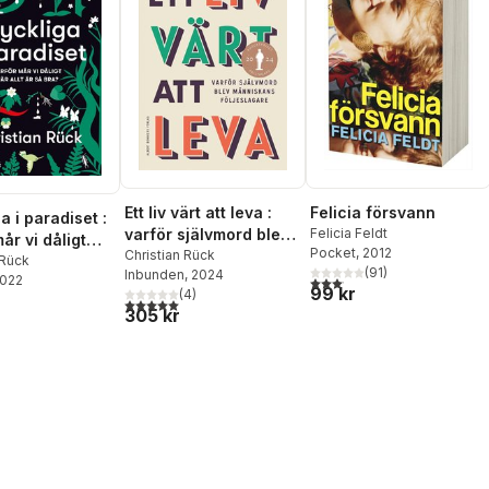
Ett liv värt att leva :
Felicia försvann
a i paradiset :
varför självmord blev
Felicia Feldt
år vi dåligt
Pocket
, 2012
människans
Christian Rück
 är så bra?
 Rück
(
91
)
Inbunden
, 2024
följeslagare
2022
3,1
utav 5 stjärnor. Totalt anta
99 kr
(
4
)
5,0
utav 5 stjärnor. Totalt antal röster:
305 kr