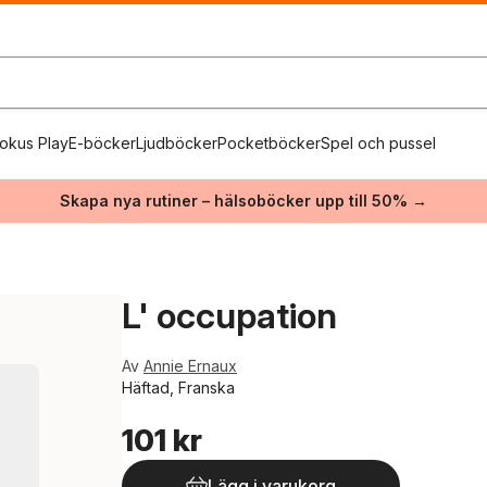
okus Play
E-böcker
Ljudböcker
Pocketböcker
Spel och pussel
Skapa nya rutiner – hälsoböcker upp till 50% →
L' occupation
Av
Annie Ernaux
Häftad, Franska
101 kr
Lägg i varukorg