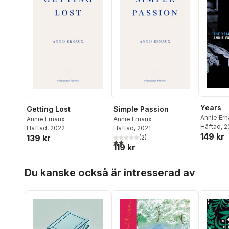
Years
Getting Lost
Simple Passion
Annie Er
Annie Ernaux
Annie Ernaux
Häftad
, 
Häftad
, 2022
Häftad
, 2021
149 kr
139 kr
(
2
)
2,0
utav 5 stjärnor. Totalt antal röster:
119 kr
Hoppa över listan
Du kanske också är intresserad av