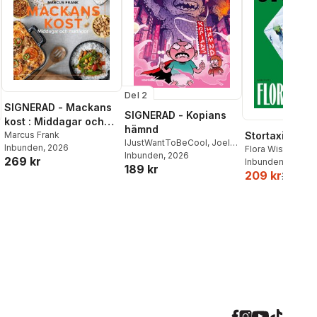
Del 2
SIGNERAD - Mackans
SIGNERAD - Kopians
kost : Middagar och
hämnd
matlådor
Marcus Frank
Stortaxi
IJustWantToBeCool
,
Joel
Inbunden
, 2026
Flora Wiström
Adolphson
Inbunden
, 2026
,
Emil Ejdemo
269 kr
Inbunden
, 2026
189 kr
Beer
,
Victor Beer
209 kr
259 kr
l röster: