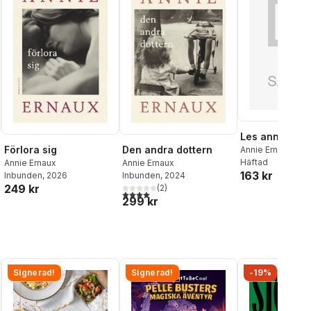
Les années
Förlora sig
Den andra dottern
Annie Ernaux
Häftad
Annie Ernaux
Annie Ernaux
163 kr
Inbunden
, 2026
Inbunden
, 2024
249 kr
(
2
)
4,0
utav 5 stjärnor. Totalt antal röster:
299 kr
Signerad!
Signerad!
-19%