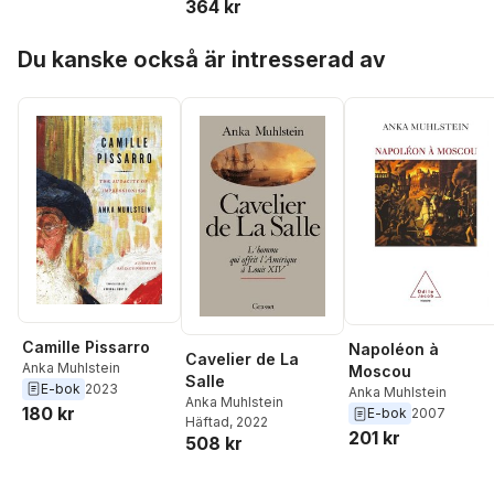
364 kr
Hoppa över listan
Du kanske också är intresserad av
Camille Pissarro
Napoléon à
Cavelier de La
Anka Muhlstein
Moscou
Salle
E-bok
2023
Anka Muhlstein
Anka Muhlstein
180 kr
E-bok
2007
Häftad
, 2022
201 kr
508 kr