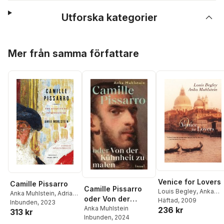
Utforska kategorier
Hoppa över listan
Mer från samma författare
Venice for Lovers
Camille Pissarro
Camille Pissarro
Louis Begley
,
Anka
Anka Muhlstein
,
Adriana
oder Von der
Muhlstein
Häftad
, 2009
Hunter
Inbunden
, 2023
Kühnheit zu malen
Anka Muhlstein
236 kr
313 kr
Inbunden
, 2024