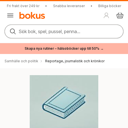
Fri frakt över 249 kr
•
Snabba leveranser
•
Billiga böcker
Sök bok, spel, pussel, penna...
Skapa nya rutiner – hälsoböcker upp till 50% →
Samhälle och politik
Reportage, journalistik och krönikor