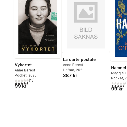
La carte postale
Vykortet
Anne Berest
Hamnet
Häftad
, 2021
Anne Berest
Maggie O'
387 kr
Pocket
, 2025
Pocket
, 
(
15
)
4,6
utav 5 stjärnor. Totalt antal röster:
(
99 kr
4,5
utav 5 
99 kr