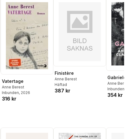
Finistère
Gabriele
Anne Berest
Vatertage
Anne Berest
,
Clai
Häftad
Anne Berest
Inbunden
, 2025
387 kr
Inbunden
, 2026
354 kr
316 kr