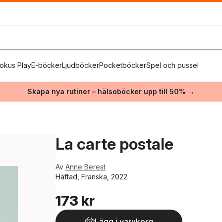
okus Play
E-böcker
Ljudböcker
Pocketböcker
Spel och pussel
Skapa nya rutiner – hälsoböcker upp till 50% →
La carte postale
Av
Anne Berest
Häftad, Franska, 2022
173 kr
Lägg i varukorg