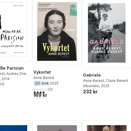
Be Parisian
Vykortet
est
,
Audrey Diwan
,
Gabriele
Anne Berest
de Maigret
, 2014
,
Anne Berest
,
Claire Berest
E-bok
2025
as
13
)
Inbunden
, 2025
stjärnor. Totalt antal röster:
(
3
)
232 kr
4,0
utav 5 stjärnor. Totalt antal röster:
169 kr