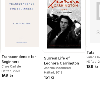
Tata
Transcendence for
Valérie Perrin
Surreal Life of
Beginners
Häftad
, 2026
Leonora Carrington
189 kr
Clare Carlisle
Joanna Moorhead
Häftad
, 2025
Häftad
, 2019
168 kr
al röster:
151 kr