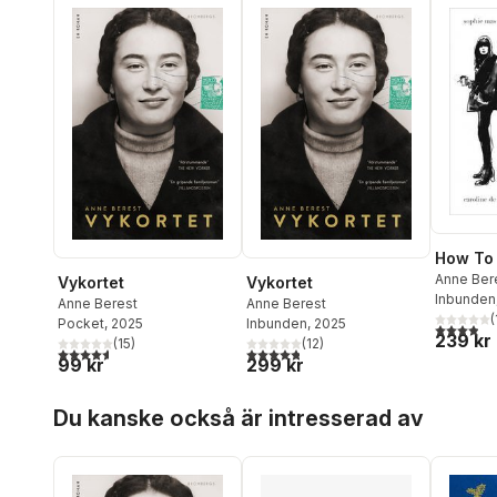
How To 
Anne Ber
Vykortet
Vykortet
Caroline 
Inbunden
Anne Berest
Anne Berest
Sophie M
(
Pocket
, 2025
Inbunden
, 2025
3,9
utav 5 
239 kr
(
15
)
(
12
)
4,6
utav 5 stjärnor. Totalt antal röster:
4,8
utav 5 stjärnor. Totalt antal röster:
99 kr
299 kr
Hoppa över listan
Du kanske också är intresserad av