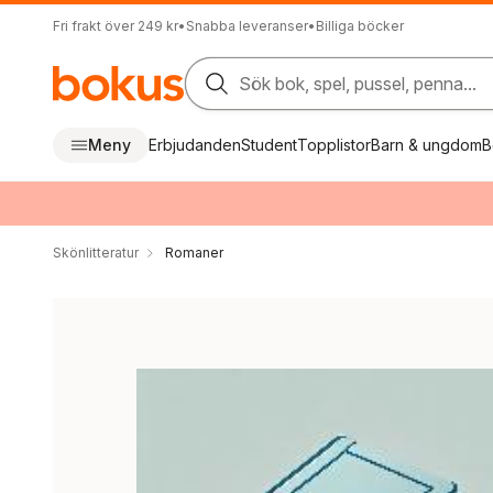
Fri frakt över 249 kr
•
Snabba leveranser
•
Billiga böcker
Sök bok, spel, pussel, penna...
Meny
Erbjudanden
Student
Topplistor
Barn & ungdom
B
Skönlitteratur
Romaner