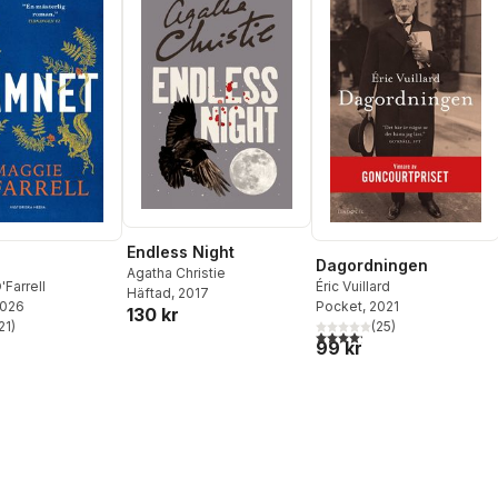
Endless Night
Dagordningen
Agatha Christie
Farrell
Éric Vuillard
Häftad
, 2017
2026
Pocket
, 2021
130 kr
21
)
(
25
)
stjärnor. Totalt antal röster:
4,2
utav 5 stjärnor. Totalt ant
99 kr