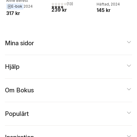
Anne Berest
Maigret
,
(
Sophie Mas
13
)
Häftad
, 2024
3,9
utav 5 stjärnor. Totalt antal röster:
E-bok
2024
239 kr
145 kr
317 kr
Mina sidor
Hjälp
Om Bokus
Populärt