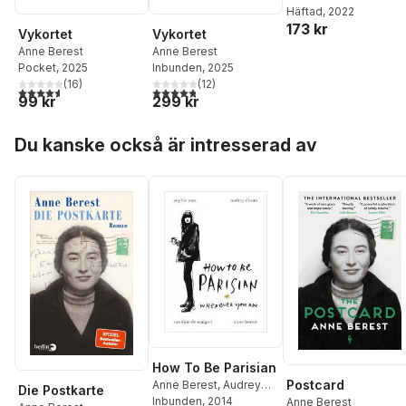
Häftad
, 2022
173 kr
Vykortet
Vykortet
Anne Berest
Anne Berest
Pocket
, 2025
Inbunden
, 2025
(
16
)
(
12
)
4,6
utav 5 stjärnor. Totalt antal röster:
4,8
utav 5 stjärnor. Totalt antal röster:
99 kr
299 kr
Hoppa över listan
Du kanske också är intresserad av
How To Be Parisian
Postcard
Anne Berest
,
Audrey
Die Postkarte
Diwan
Inbunden
,
Caroline de
, 2014
Anne Berest