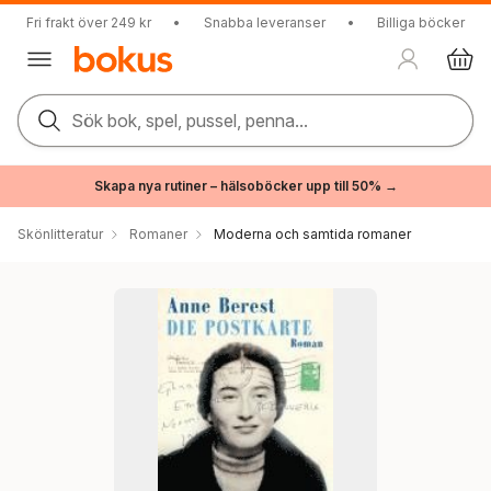
Fri frakt över 249 kr
•
Snabba leveranser
•
Billiga böcker
Sök bok, spel, pussel, penna...
Skapa nya rutiner – hälsoböcker upp till 50% →
Skönlitteratur
Romaner
Moderna och samtida romaner