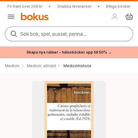
Fri frakt över 249 kr
•
Snabba leveranser
•
Billiga böcker
Sök bok, spel, pussel, penna...
Skapa nya rutiner – hälsoböcker upp till 50% →
Medicin
Medicin: allmänt
Medicinhistoria