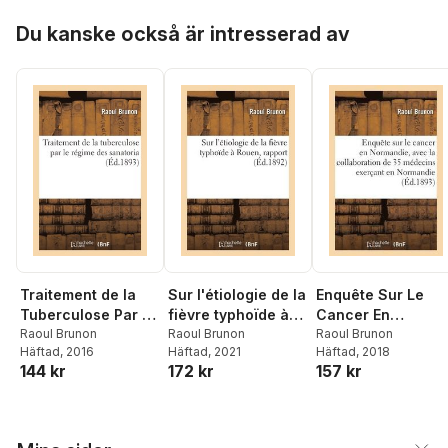
Hoppa över listan
Du kanske också är intresserad av
Traitement de la
Sur l'étiologie de la
Enquête Sur Le
Tuberculose Par Le
fièvre typhoïde à
Cancer En
Régime Des
Raoul Brunon
Rouen, rapport
Raoul Brunon
Normandie, Avec
Raoul Brunon
Häftad
, 2016
Häftad
, 2021
Häftad
, 2018
Sanatoria
La Collaboration 
144 kr
172 kr
157 kr
35 Médecins
Exerçant En
Normandie