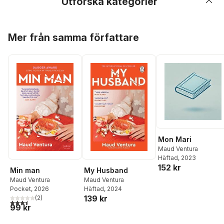
Utforska kategorier
Hoppa över listan
Mer från samma författare
Mon Mari
Maud Ventura
Häftad
, 2023
152 kr
Min man
My Husband
Maud Ventura
Maud Ventura
Pocket
, 2026
Häftad
, 2024
139 kr
(
2
)
3,5
utav 5 stjärnor. Totalt antal röster:
99 kr