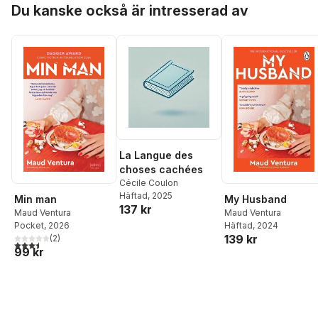
Hoppa över listan
Du kanske också är intresserad av
La Langue des
choses cachées
Cécile Coulon
Häftad
, 2025
Min man
My Husband
137 kr
Maud Ventura
Maud Ventura
Pocket
, 2026
Häftad
, 2024
139 kr
(
2
)
3,5
utav 5 stjärnor. Totalt antal röster:
99 kr