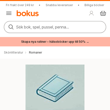
Fri frakt över 249 kr
•
Snabba leveranser
•
Billiga böcker
Sök bok, spel, pussel, penna...
Skapa nya rutiner – hälsoböcker upp till 50% →
Skönlitteratur
Romaner