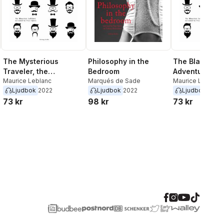
The Mysterious
Philosophy in the
The Black Pear
Traveler, the
Bedroom
Adventures of
Adventures of Arsène
Maurice Leblanc
Marqués de Sade
Lupin the Gen
Maurice Leblanc
Ljudbok
2022
Ljudbok
2022
Ljudbok
2022
Lupin the Gentleman
Burglar
73 kr
98 kr
73 kr
Burglar