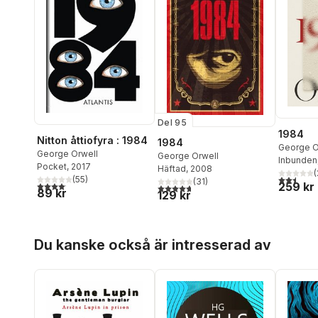
Del 95
1984
Nitton åttiofyra : 1984
1984
George O
George Orwell
George Orwell
Inbunden
Pocket
, 2017
Häftad
, 2008
(
2,5
utav 5 
(
55
)
(
31
)
4,1
utav 5 stjärnor. Totalt antal röster:
259 kr
4,7
utav 5 stjärnor. Totalt antal röster:
89 kr
129 kr
Hoppa över listan
Du kanske också är intresserad av