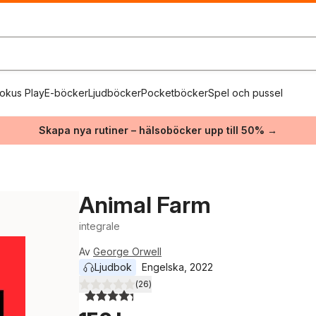
okus Play
E-böcker
Ljudböcker
Pocketböcker
Spel och pussel
Skapa nya rutiner – hälsoböcker upp till 50% →
Animal Farm
integrale
Av
George Orwell
Ljudbok
Engelska
, 
2022
(
26
)
4,3
utav 5 stjärnor. Totalt antal röster: