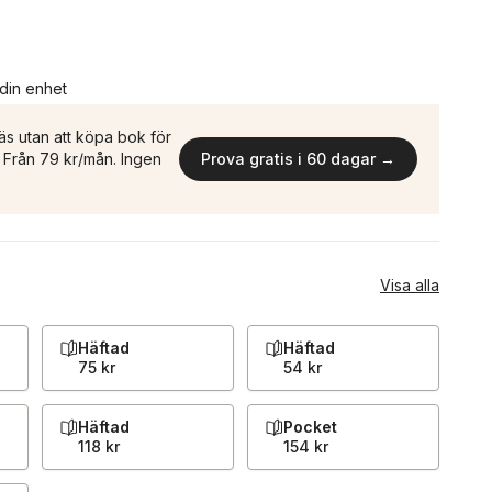
 din enhet
äs utan att köpa bok för
n. Från 79 kr/mån. Ingen
Prova gratis i 60 dagar →
Visa alla
Häftad
Häftad
75 kr
54 kr
Häftad
Pocket
118 kr
154 kr