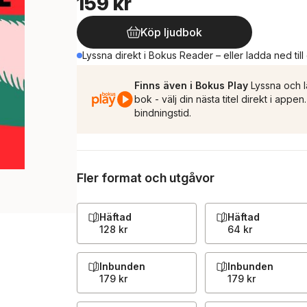
159 kr
Köp ljudbok
Lyssna direkt i Bokus Reader – eller ladda ned till
Finns även i Bokus Play
Lyssna och l
bok - välj din nästa titel direkt i appe
bindningstid.
Fler format och utgåvor
Häftad
Häftad
128 kr
64 kr
Inbunden
Inbunden
179 kr
179 kr