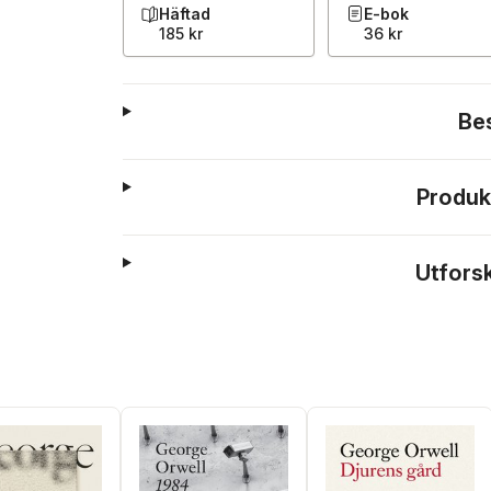
Häftad
E-bok
185 kr
36 kr
Be
Produk
Utfors