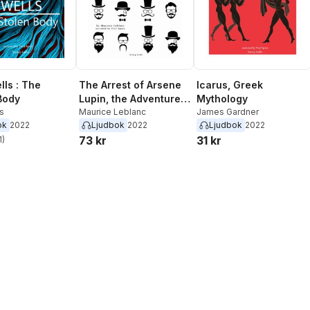
lls : The
The Arrest of Arsene
Icarus, Greek
Body
Lupin, the Adventures
Mythology
ls
of Arsene Lupin the
Maurice Leblanc
James Gardner
ok
2022
Ljudbok
2022
Ljudbok
2022
Gentleman Burglar
73 kr
31 kr
1
)
stjärnor. Totalt antal röster: