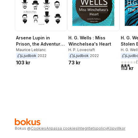
Arsene Lupin in
H. G. Wells : Miss
H. G. We
Prison, the Adventures
Winchelsea's Heart
Stolen 
of Arsene Lupin the
Maurice Leblanc
H. P. Lovecraft
H. G. Wel
Ljudbok
2022
Ljudbok
2022
Ljudb
Gentleman Burglar
103 kr
73 kr
(
3,0
utav 5 
113 kr
Bokus
@
Cookies
Anpassa cookies
Integritetspolicy
Köpvillkor