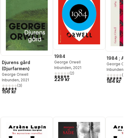
1984
1984 ; Animal
Djurens gård
George Orwell
George Orwell
Inbunden
, 2021
(Djurfarmen)
Inbunden
, 2024
(
2
)
George Orwell
(
1
)
5,0
utav 5 stjärnor. Totalt antal röster:
5,0
utav 5 stjärnor.
229 kr
Inbunden
, 2021
184 kr
al röster:
(
3
)
4,7
utav 5 stjärnor. Totalt antal röster:
156 kr