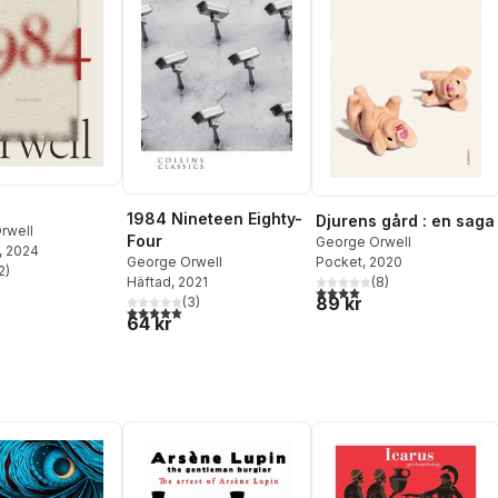
1984 Nineteen Eighty-
Djurens gård : en saga
rwell
Four
George Orwell
, 2024
Pocket
, 2020
George Orwell
2
)
stjärnor. Totalt antal röster:
(
8
)
Häftad
, 2021
4,0
utav 5 stjärnor. Totalt ant
89 kr
(
3
)
5,0
utav 5 stjärnor. Totalt antal röster:
64 kr