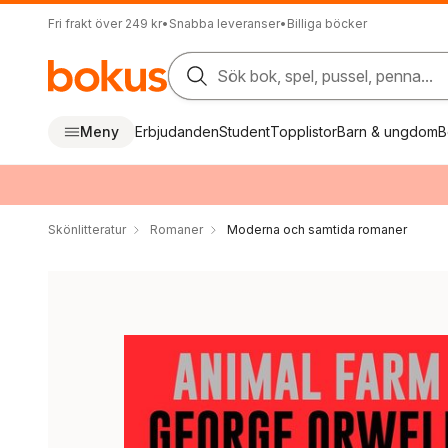
Fri frakt över 249 kr
•
Snabba leveranser
•
Billiga böcker
Sök bok, spel, pussel, penna...
Meny
Erbjudanden
Student
Topplistor
Barn & ungdom
B
Skönlitteratur
Romaner
Moderna och samtida romaner