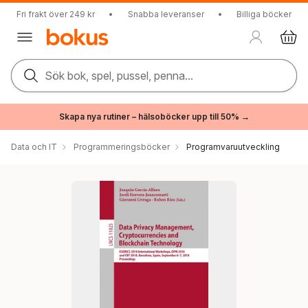
Fri frakt över 249 kr
•
Snabba leveranser
•
Billiga böcker
Sök bok, spel, pussel, penna...
Skapa nya rutiner – hälsoböcker upp till 50% →
Data och IT
Programmeringsböcker
Programvaruutveckling