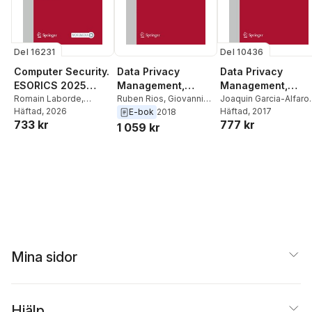
Del 16231
Del 10436
Computer Security.
Data Privacy
Data Privacy
ESORICS 2025
Management,
Management,
International
Romain Laborde
,
Cryptocurrencies
Joaquin Garcia-Alfaro
,
Cryptocurrencies
Ruben Rios
,
Giovanni
Joaquin Garcia-Alfaro
Häftad
, 2026
,
Guillermo Navarro-
Häftad
, 2017
Livraga
,
Jordi Herrera-
E-bok
2018
Workshops
and Blockchain
and Blockchain
733 kr
777 kr
Guillermo Navarro
,
Arribas
,
Hannes
Joancomarti
,
Joaquin
1 059 kr
Technology
Technology
Jordi Herrera-
Hartenstein
,
Jordi
Garcia-Alfaro
Joancomartí
,
Hannes
Herrera-Joancomartí
Hartenstein
,
Sokratis
Katsikas
,
Frédéric
Cuppens
Mina sidor
Hjälp