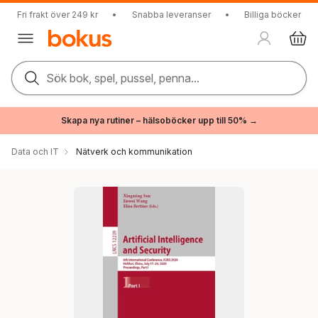
Fri frakt över 249 kr
•
Snabba leveranser
•
Billiga böcker
Sök bok, spel, pussel, penna...
Skapa nya rutiner – hälsoböcker upp till 50% →
Data och IT
Nätverk och kommunikation