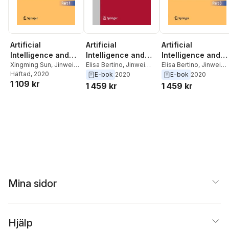
Artificial
Artificial
Artificial
Intelligence and
Intelligence and
Intelligence and
Security
Xingming Sun
,
Jinwei
Security
Elisa Bertino
,
Jinwei
Security
Elisa Bertino
,
Jinwei
Wang
Häftad
,
Elisa Bertino
, 2020
Wang
,
Xingming Sun
Wang
,
Xingming Sun
E-bok
2020
E-bok
2020
1 109 kr
1 459 kr
1 459 kr
Mina sidor
Hjälp