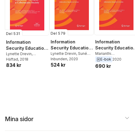
Del 579
Del 531
Information
Information
Information
Security Education.
Security Education
Security Education
Information
Lynette Drevin
,
Suné
Information
Marianthi
– Towards a
Lynette Drevin
,
Von Solms
Inbunden
, 2020
,
Marianthi
Theocharidou
,
Sune
Marianthi Theocharidou
Häftad
, 2018
E-bok
2020
Security in Action
Security in Action
Cybersecure
524 kr
Theocharidou
834 kr
Von Solms
,
Lynette
690 kr
Society
Drevin
Mina sidor