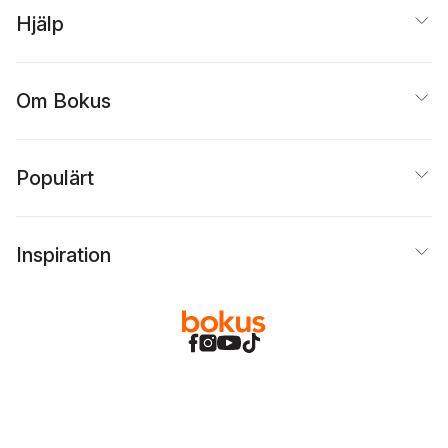
Hjälp
Om Bokus
Populärt
Inspiration
Bokus
@
Cookies
Anpassa cookies
Integritetspolicy
Köpvillkor