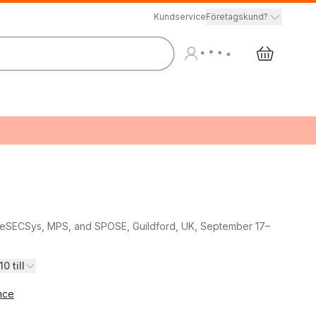
Kundservice
Företagskund?
DeSECSys, MPS, and SPOSE, Guildford, UK, September 17–
0 till
nce