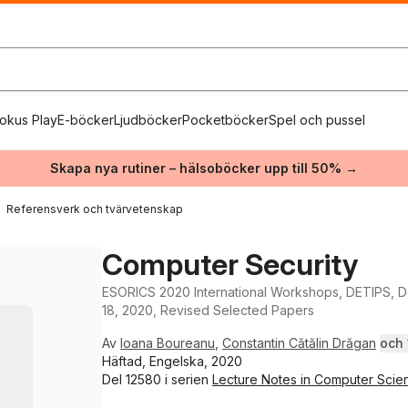
okus Play
E-böcker
Ljudböcker
Pocketböcker
Spel och pussel
Skapa nya rutiner – hälsoböcker upp till 50% →
Referensverk och tvärvetenskap
Computer Security
ESORICS 2020 International Workshops, DETIPS, 
18, 2020, Revised Selected Papers
Av
Ioana Boureanu
,
Constantin Cătălin Drăgan
och 1
Häftad, Engelska, 2020
Del 12580 i serien
Lecture Notes in Computer Scie