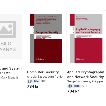
k and System
Computer Security
Applied Cryptography
 : 17th
Angela Sasse
,
Jorg Pohle
,
and Network Security
ional
,
Mark Manulis
Frank Pallas
,
Victor Chang
,
E-bok
2020
Serge Vaudenay
,
Philippe
ence, NSS
Shujun Li
,
Roger A. Hallman
,
Owesarski
,
Ioana Boureanu
734 kr
E-bok
2014
anterbury, UK,
Panagiotis Gouvas
,
734 kr
14-16, 2023,
Christoforos Dadoyan
,
dings
Thanassis Giannetsos
,
Mark Manulis
,
Constantin