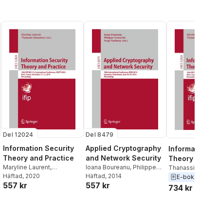
Del 12024
Del 8479
Information Security
Applied Cryptography
Information S
Theory and Practice
and Network Security
Theory and Pr
Maryline Laurent
,
Ioana Boureanu
,
Philippe
Thanassis Giann
Thanassis Giannetsos
Häftad
, 2020
Owesarski
Häftad
, 2014
,
Serge
Maryline Laurent
E-bok
2020
557 kr
557 kr
Vaudenay
734 kr