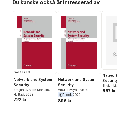
Du kanske också är intresserad av
Del 13983
Networ
Network and System
Network and System
Security
Security
Security
Internat
Shujun Li
Shujun Li
,
Mark Manulis
,
Atsuko Miyaji
,
Mark
667 kr
Confer
Atsuko Miyaji
Häftad
, 2023
Manulis
,
Shujun Li
E-bok
2023
2023, C
722 kr
896 kr
August 
Procee