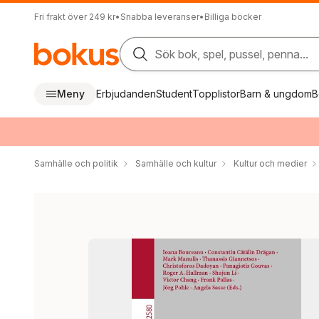
Fri frakt över 249 kr
•
Snabba leveranser
•
Billiga böcker
Sök bok, spel, pussel, penna...
Meny
Erbjudanden
Student
Topplistor
Barn & ungdom
B
Samhälle och politik
Samhälle och kultur
Kultur och medier