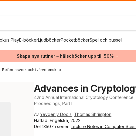
okus Play
E-böcker
Ljudböcker
Pocketböcker
Spel och pussel
Skapa nya rutiner – hälsoböcker upp till 50% →
Referensverk och tvärvetenskap
Advances in Cryptolo
42nd Annual International Cryptology Conference,
Proceedings, Part I
Av
Yevgeniy Dodis
,
Thomas Shrimpton
Häftad, Engelska, 2022
Del 13507 i serien
Lecture Notes in Computer Scie