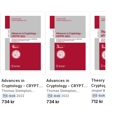
Theory of
Advances in
Advances in
Cryptography
Cryptology - CRYPTO
Cryptology - CRYPTO
Jesper Buus Nie
2022
Thomas Shrimpton
,
2022
Thomas Shrimpton
,
Yevgeniy Dodis
Yevgeniy Dodis
Yevgeniy Dodis
E-bok
2015
E-bok
2022
E-bok
2022
712 kr
734 kr
734 kr