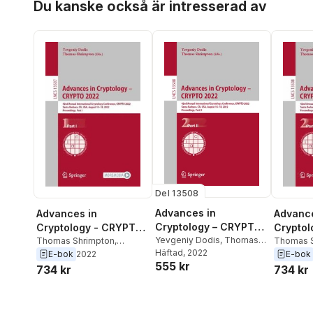
Du kanske också är intresserad av
Del 13508
Advances in
Advances in
Advance
Cryptology – CRYPTO
Cryptology - CRYPTO
Crypto
2022
Yevgeniy Dodis
,
Thomas
2022
Thomas Shrimpton
,
2022
Thomas S
Shrimpton
Häftad
, 2022
Yevgeniy Dodis
Yevgeniy
E-bok
2022
E-bok
555 kr
734 kr
734 kr