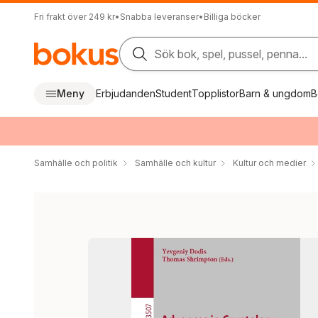
Fri frakt över 249 kr
•
Snabba leveranser
•
Billiga böcker
Sök bok, spel, pussel, penna...
Meny
Erbjudanden
Student
Topplistor
Barn & ungdom
B
Samhälle och politik
Samhälle och kultur
Kultur och medier