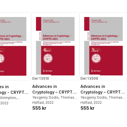
Del 13510
Del 13509
Advances in
Advances in
s in
Cryptology – CRYPTO
Cryptology – CRYPTO
logy - CRYPTO
2022
Yevgeniy Dodis
,
Thomas
2022
Yevgeniy Dodis
,
Thomas
hrimpton
,
Shrimpton
Häftad
, 2022
Shrimpton
Häftad
, 2022
 Dodis
2022
555 kr
555 kr