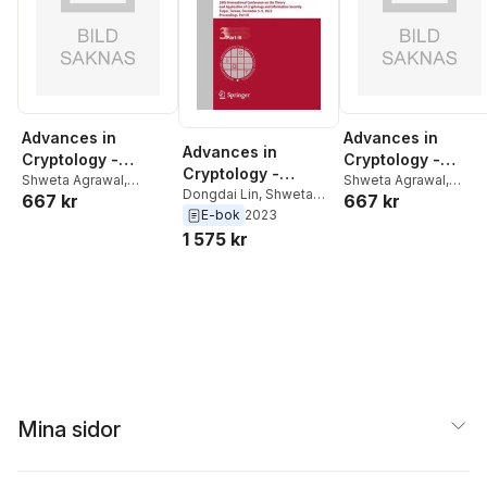
Advances in
Advances in
Advances in
Cryptology -
Cryptology -
Cryptology -
ASIACRYPT 2022 :
Shweta Agrawal
,
ASIACRYPT 2022 :
Shweta Agrawal
,
ASIACRYPT 2022
Dongdai Lin
,
Shweta
667 kr
667 kr
Dongdai Lin
Dongdai Lin
28th International
28th International
Agrawal
E-bok
2023
Conference on the
Conference on th
1 575 kr
Theory and
Theory and
Application of
Application of
Cryptology and
Cryptology and
Information
Information
Security, Taipei,
Security, Taipei,
Mina sidor