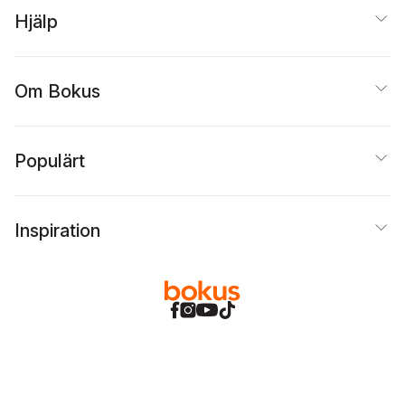
Hjälp
Om Bokus
Populärt
Inspiration
Bokus
@
Cookies
Anpassa cookies
Integritetspolicy
Köpvillkor