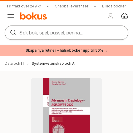
Fri frakt över 249 kr
•
Snabba leveranser
•
Billiga böcker
Sök bok, spel, pussel, penna...
Skapa nya rutiner – hälsoböcker upp till 50% →
Data och IT
Systemvetenskap och AI