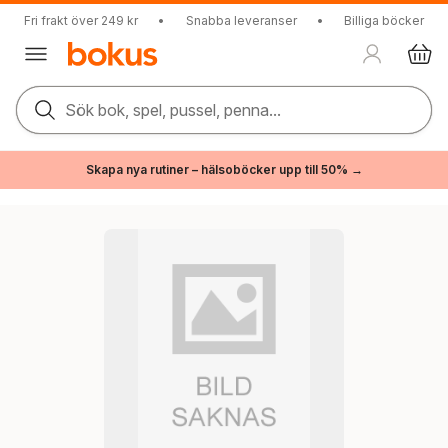
Fri frakt över 249 kr
•
Snabba leveranser
•
Billiga böcker
Sök bok, spel, pussel, penna...
Skapa nya rutiner – hälsoböcker upp till 50% →