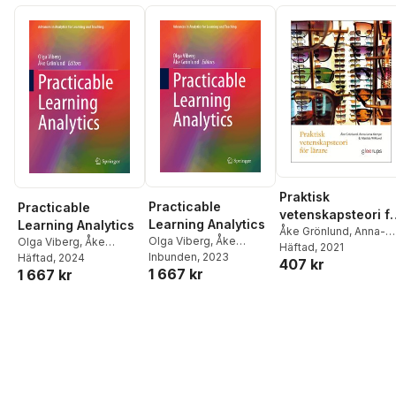
Praktisk
Practicable
Practicable
vetenskapsteori f
Learning Analytics
Learning Analytics
lärare
Åke Grönlund
,
Anna-
Olga Viberg
,
Åke
Olga Viberg
,
Åke
Lena Kempe
Häftad
, 2021
,
Matilda
Grönlund
Inbunden
, 2023
Grönlund
Häftad
, 2024
407 kr
Wiklund
1 667 kr
1 667 kr