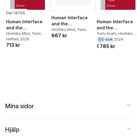
Del 16705
Human Interface
Human Interface
Human Interface
and the
and the
and the
Management of
Hirohiko Mori
,
Yumi
Management of
Hirohiko Mori
,
Yumi
Management of
Yumi Asahi
,
Hirohiko
667 kr
Asahi
Information :
Asahi
Häftad
, 2026
Mori
E-bok
2024
Information
Information
Thematic Area,
713 kr
1 785 kr
HIMI 2023, Held as
Part of the 25th HCI
International
Conference, HCII
2023, Copenh
Mina sidor
Hjälp