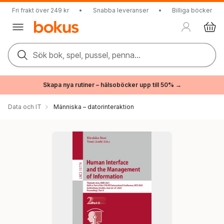
Fri frakt över 249 kr
•
Snabba leveranser
•
Billiga böcker
Sök bok, spel, pussel, penna...
Skapa nya rutiner – hälsoböcker upp till 50% →
Data och IT
Människa – datorinteraktion