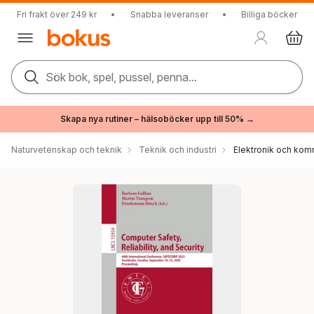
Fri frakt över 249 kr
•
Snabba leveranser
•
Billiga böcker
Sök bok, spel, pussel, penna...
Skapa nya rutiner – hälsoböcker upp till 50% →
Naturvetenskap och teknik
Teknik och industri
Elektronik och kom