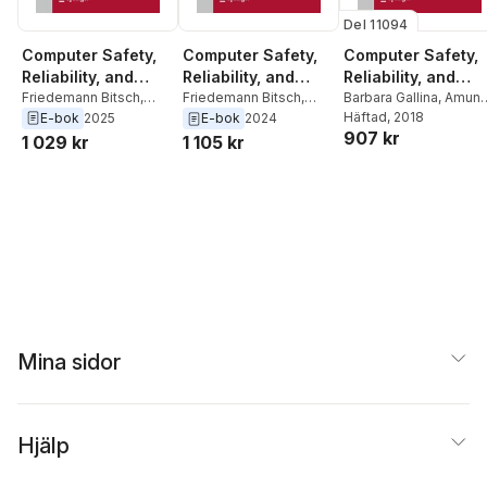
Del 11094
Computer Safety,
Computer Safety,
Computer Safety,
Reliability, and
Reliability, and
Reliability, and
Security.
Friedemann Bitsch
,
Security
Barbara Gallina
,
Amun
Security.
Friedemann Bitsch
,
Elena Troubitsyna
,
Skavhaug
Häftad
, 2018
,
Erwin
Barbara Gallina
,
Erwin
E-bok
2025
E-bok
2024
SAFECOMP 2025
SAFECOMP 2024
907 kr
Erwin Schoitsch
,
Schoitsch
,
Friedeman
Schoitsch
,
Andrea
1 029 kr
1 105 kr
Workshops
Workshops
Barbara Gallina
,
Martin
Bitsch
Bondavalli
,
Mario
Torngren
Trapp
,
Andrea
Ceccarelli
Mina sidor
Hjälp