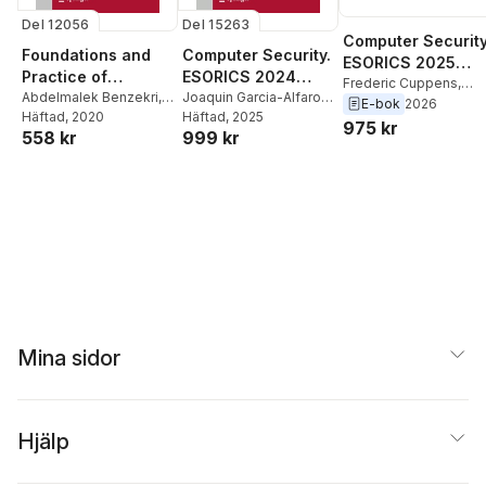
Del 12056
Del 15263
Computer Security
Foundations and
Computer Security.
ESORICS 2025
Practice of
ESORICS 2024
International
Frederic Cuppens
,
Security
Abdelmalek Benzekri
,
International
Joaquin Garcia-Alfaro
,
Sokratis Katsikas
,
E-bok
2026
Workshops
Michel Barbeau
Häftad
, 2020
,
Guang
Ken Barker
Häftad
, 2025
,
Guillermo
Workshops
Hannes Hartenstein
,
975 kr
558 kr
999 kr
Gong
,
Romain Laborde
,
Navarro-Arribas
,
Jordi Herrera-
Joaquin Garcia-Alfaro
Cristina Pérez-Solà
,
Joancomarti
,
Guillerm
Sergi Delgado-Segura
,
Navarro
,
Joaquin
Sokratis Katsikas
,
Garcia-Alfaro
,
Romain
Frédéric Cuppens
,
Laborde
Costas
Lambrinoudakis
,
Nora
Cuppens-Boulahia
,
Marek Pawlicki
,
Michał
Choraś
Mina sidor
Hjälp