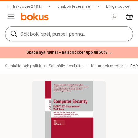
Fri frakt över 249 kr
•
Snabba leveranser
•
Billiga böcker
Sök bok, spel, pussel, penna...
Skapa nya rutiner – hälsoböcker upp till 50% →
Samhälle och politik
Samhälle och kultur
Kultur och medier
Ref