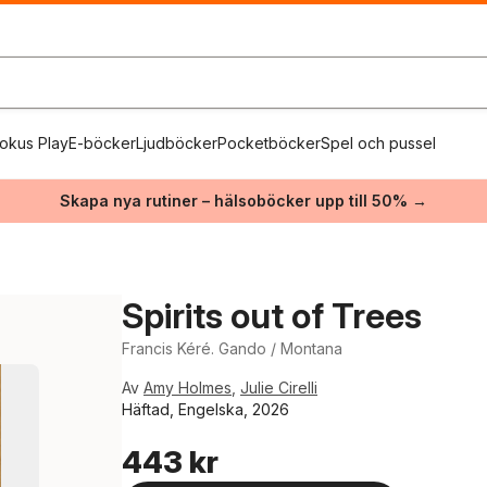
okus Play
E-böcker
Ljudböcker
Pocketböcker
Spel och pussel
Skapa nya rutiner – hälsoböcker upp till 50% →
Spirits out of Trees
Francis Kéré. Gando / Montana
Av
Amy Holmes
,
Julie Cirelli
Häftad, Engelska, 2026
443 kr