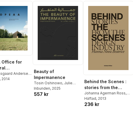
Office for
ral
Beauty of
cture
Asgaard Andersen
,
Impermanence
li
, 2014
,
Juulia Kauste
,
Behind the Scenes :
Tosin Oshinowo
,
Julie
uma
,
Tuomo
stories from the
Cirelli
Inbunden
, 2025
pää
,
John E. Kroll
design industry
Johanna Agerman Ross
,
557 kr
Anna Bates
Häftad
, 2013
,
Julie Cirelli
,
236 kr
Marcus Fairs
,
Daniel
Golling
,
Joseph Grima
,
Hanna Nova Beatrice
,
Marco Velardi