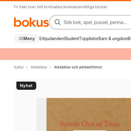
Fri frakt över 249 kr
•
Snabba leveranser
•
Billiga böcker
Sök bok, spel, pussel, penna...
Meny
Erbjudanden
Student
Topplistor
Barn & ungdom
B
Kultur
Arkitektur
Arkitekter och arkitektfirmor
Nyhet