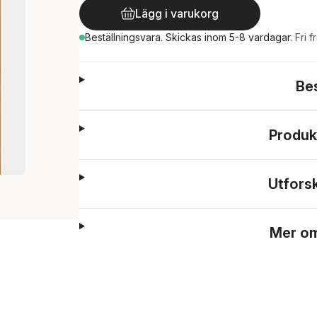
Lägg i varukorg
Beställningsvara.
Skickas
inom 5-8 vardagar
.
Fri f
Be
Produk
Utfors
Mer om