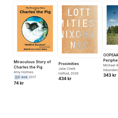
OOPEAA 
Periphe
Miraculous Story of
Proximities
Archite
Michael 
Charles the Pig
Julie Cirelli
Julie Cirel
Inbunden
Amy Holmes
Häftad
, 2026
343 kr
Kengo K
E-bok
2017
434 kr
Tammen
74 kr