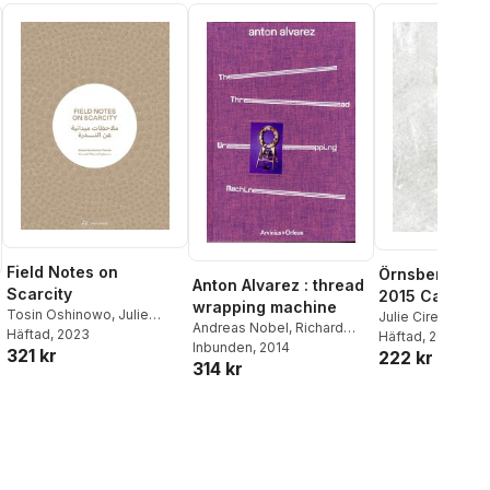
Field Notes on
Örnsbergsauk
Anton Alvarez : thread
Scarcity
2015 Catalog
wrapping machine
Tosin Oshinowo
,
Julie
Julie Cirelli
Andreas Nobel
,
Richard
Cirelli
Häftad
, 2023
Häftad
, 2015
Wentworth
Inbunden
, 2014
,
Julie Cirelli
321 kr
222 kr
314 kr