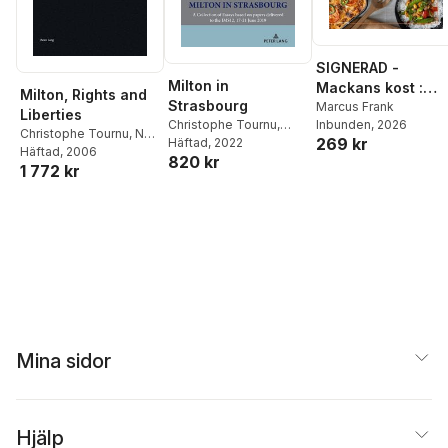
SIGNERAD -
Milton in
Mackans kost :
Milton, Rights and
Strasbourg
Middagar och
Marcus Frank
Liberties
Inbunden
, 2026
Christophe Tournu
,
matlådor
Christophe Tournu
,
Neil
269 kr
John K. Hale
Häftad
, 2022
,
Neil
Forsyth
Häftad
, 2006
820 kr
Forsyth
1 772 kr
Mina sidor
Hjälp