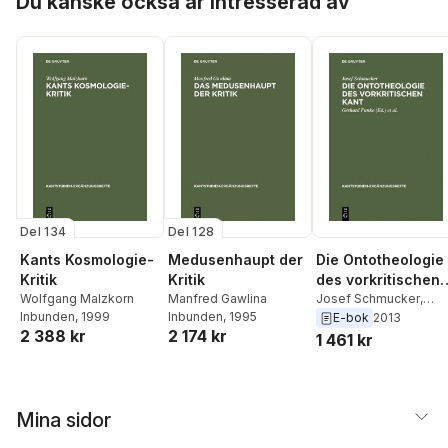
Du kanske också är intresserad av
Del 134
Del 128
Kants Kosmologie-
Medusenhaupt der
Die Ontotheologie
Kritik
Kritik
des vorkritischen
Wolfgang Malzkorn
Manfred Gawlina
Kant
Josef Schmucker
,
Inbunden
, 1999
Inbunden
, 1995
Joachim Kopper
,
E-bok
2013
2 388 kr
2 174 kr
Gerhard Funke
1 461 kr
Mina sidor