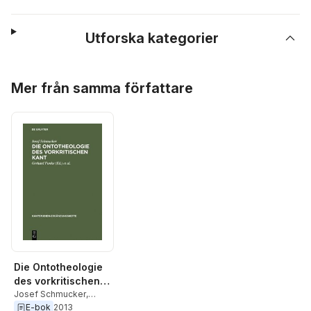
Utforska kategorier
Hoppa över listan
Mer från samma författare
Die Ontotheologie
des vorkritischen
Kant
Josef Schmucker
,
Joachim Kopper
,
E-bok
2013