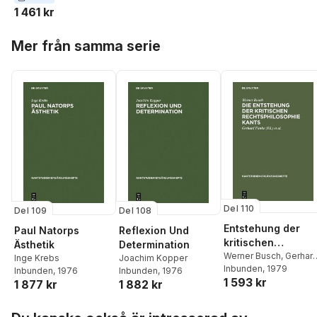
Gerhard Funke
1 461 kr
Hoppa över listan
Mer från samma serie
Del 110
Del 109
Del 108
Entstehung der
Paul Natorps
Reflexion Und
kritischen
Ästhetik
Determination
Rechtsphilosophie
Werner Busch
,
Gerhar
Inge Krebs
Joachim Kopper
Funke
Inbunden
,
Joachim Kopp
, 1979
Kants
Inbunden
, 1976
Inbunden
, 1976
1 593 kr
1 877 kr
1 882 kr
Hoppa över listan