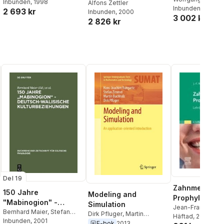
Inbunden
, 1998
frühchristlichen
Alfons Zettler
Heinrich Beck
Inbunden
, 2000
2 693 kr
Inbunden
, 2000
Mosaikböden
3 002 kr
2 826 kr
Venetiens und Istriens
Del 19
Zahnmedizini
150 Jahre
Modeling and
Prophylaxe
"Mabinogion" -
Simulation
Jean-Francois Ro
deutsch-walisische
Bernhard Maier
,
Stefan
Dirk Pfluger
,
Martin
Susanne Fath
Häftad
, 2025
,
St
Zimmer
Inbunden
, 2001
Kulturbeziehungen
Buchholz
,
Stefan Zimmer
,
E-bok
2013