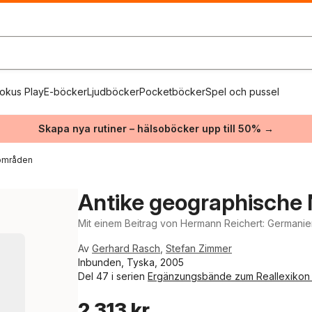
okus Play
E-böcker
Ljudböcker
Pocketböcker
Spel och pussel
Skapa nya rutiner – hälsoböcker upp till 50% →
 områden
Antike geographische 
Mit einem Beitrag von Hermann Reichert: Germanien
Av
Gerhard Rasch
,
Stefan Zimmer
Inbunden, Tyska, 2005
Del 47 i serien
Ergänzungsbände zum Reallexikon 
2 313 kr