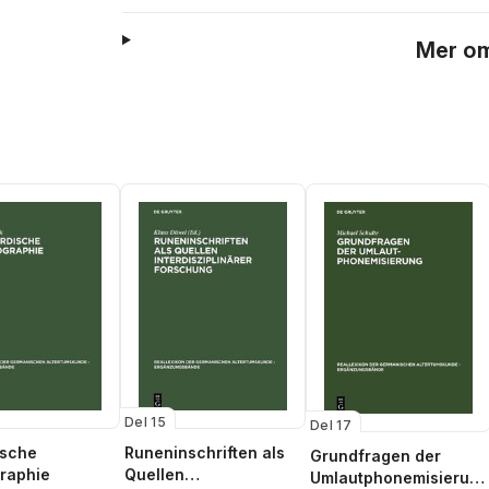
Mer om
Del 15
Del 17
ische
Runeninschriften als
Grundfragen der
raphie
Quellen
Umlautphonemisierun