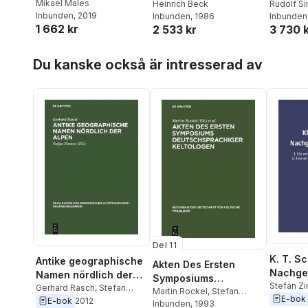
Mikael Males
Heinrich Beck
Rudolf S
Inbunden
, 2019
Inbunden
, 1986
Inbunden
1 662 kr
2 533 kr
3 730 
Hoppa över listan
Du kanske också är intresserad av
Del 11
K. T. Sc
Antike geographische
Akten Des Ersten
Nachge
Namen nördlich der
Symposiums
Schrift
Stefan Z
Alpen
Gerhard Rasch
,
Stefan
Deutschsprachiger
Martin Rockel
,
Stefan
E-bok
Zimmer
E-bok
2012
Zimmer
Inbunden
, 1993
Keltologen