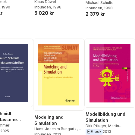
imek
interdisziplinärer
Klaus Düwel
g
Michael Schulte
, 1990
Inbunden
, 1998
Forschung
Inbunden
, 1998
kr
5 020 kr
2 379 kr
hmidt:
Modellbildung und
Modeling and
lassene
Simulation
Simulation
en
immer
Dirk Pfluger
,
Martin
Hans-Joachim Bungartz
,
2025
Buchholz
,
Stefan Zimmer
,
E-bok
2013
Stefan Zimmer
Inbunden
, 2013
,
Martin