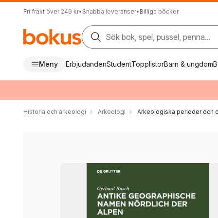
Fri frakt över 249 kr
•
Snabba leveranser
•
Billiga böcker
Sök bok, spel, pussel, penna...
Meny
Erbjudanden
Student
Topplistor
Barn & ungdom
B
Historia och arkeologi
Arkeologi
Arkeologiska perioder och