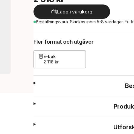
Lägg i varukorg
Beställningsvara.
Skickas
inom 5-8 vardagar
.
Fri f
Fler format och utgåvor
E-bok
2 118 kr
Be
Produk
Utfors