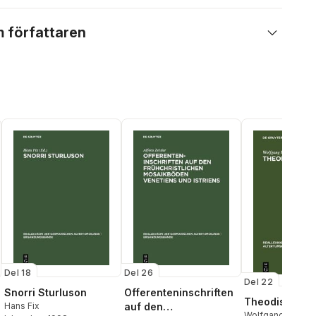
 författaren
Del 18
Del 26
Del 22
Snorri Sturluson
Offerenteninschriften
Theodisca
Hans Fix
auf den
Wolfgang Haubri