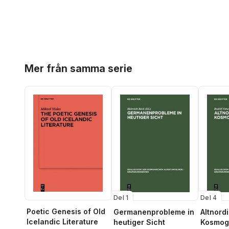
Hoppa över listan
Mer från samma serie
Del 1
Del 4
Poetic Genesis of Old
Germanenprobleme in
Altnord
Icelandic Literature
heutiger Sicht
Kosmog