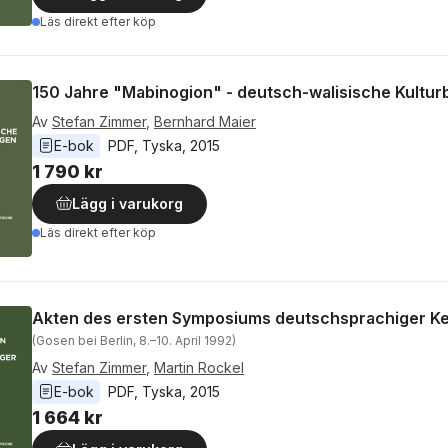
Läs direkt efter köp
150 Jahre "Mabinogion" - deutsch-walisische Kultu
Av
Stefan Zimmer
,
Bernhard Maier
E-bok
PDF
, 
Tyska
, 
2015
1 790 kr
Lägg i varukorg
Läs direkt efter köp
Akten des ersten Symposiums deutschsprachiger Ke
(Gosen bei Berlin, 8.–10. April 1992)
Av
Stefan Zimmer
,
Martin Rockel
E-bok
PDF
, 
Tyska
, 
2015
1 664 kr