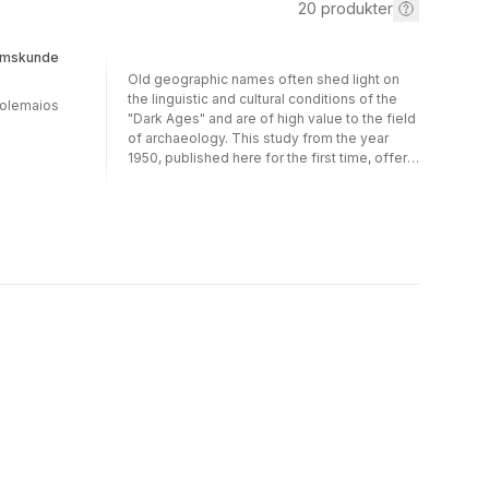
20
produkter
tumskunde
Old geographic names often shed light on
the linguistic and cultural conditions of the
tolemaios
"Dark Ages" and are of high value to the field
of archaeology. This study from the year
1950, published here for the first time, offers
a meticulous collection of all names
(especially, landmarks and rivers) reported
by Greek and Latin writers. In the appendix,
Hermann Reichert illustrates the merits of the
Alexandrine geographer Klaudios Ptolemaios
(2nd century).