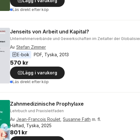
Lägg i varukorg
Läs direkt efter köp
Jenseits von Arbeit und Kapital?
Unternehmerverbände und Gewerkschaften im Zeitalter der Globalisie
Av
Stefan Zimmer
E-bok
PDF
, 
Tyska
, 
2013
570 kr
Lägg i varukorg
Läs direkt efter köp
Zahnmedizinische Prophylaxe
Lehrbuch und Praxisleitfaden
Av
Jean-Francois Roulet
,
Susanne Fath
m. fl.
Häftad, Tyska, 2025
801 kr