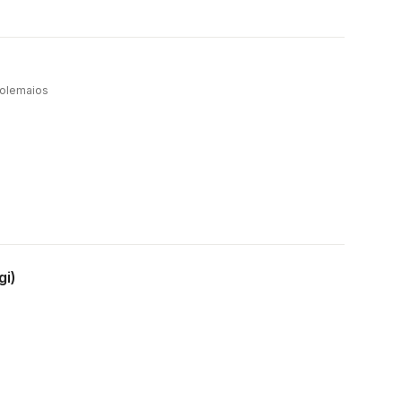
tolemaios
gi)