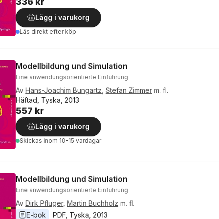
336 kr
Lägg i varukorg
Läs direkt efter köp
Modellbildung und Simulation
Eine anwendungsorientierte Einführung
Av
Hans-Joachim Bungartz
,
Stefan Zimmer
m. fl.
Häftad, Tyska, 2013
557 kr
Lägg i varukorg
Skickas
inom 10-15 vardagar
Modellbildung und Simulation
Eine anwendungsorientierte Einführung
Av
Dirk Pfluger
,
Martin Buchholz
m. fl.
E-bok
PDF
, 
Tyska
, 
2013