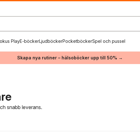
okus Play
E-böcker
Ljudböcker
Pocketböcker
Spel och pussel
Skapa nya rutiner – hälsoböcker upp till 50% →
are
 och snabb leverans.