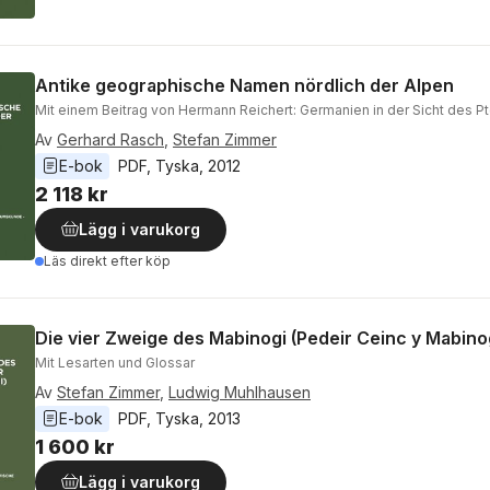
Antike geographische Namen nördlich der Alpen
Mit einem Beitrag von Hermann Reichert: Germanien in der Sicht des P
Av
Gerhard Rasch
,
Stefan Zimmer
E-bok
PDF
, 
Tyska
, 
2012
2 118 kr
Lägg i varukorg
Läs direkt efter köp
Die vier Zweige des Mabinogi (Pedeir Ceinc y Mabino
Mit Lesarten und Glossar
Av
Stefan Zimmer
,
Ludwig Muhlhausen
E-bok
PDF
, 
Tyska
, 
2013
1 600 kr
Lägg i varukorg