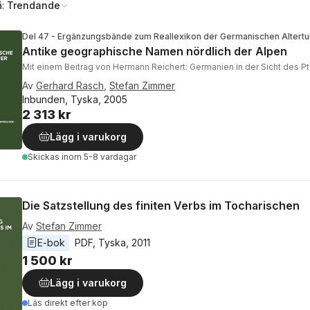
å:
Trendande
Del 47 - Ergänzungsbände zum Reallexikon der Germanischen Alter
Antike geographische Namen nördlich der Alpen
Mit einem Beitrag von Hermann Reichert: Germanien in der Sicht des P
Av
Gerhard Rasch
,
Stefan Zimmer
Inbunden, Tyska, 2005
2 313 kr
Lägg i varukorg
Skickas
inom 5-8 vardagar
Die Satzstellung des finiten Verbs im Tocharischen
Av
Stefan Zimmer
E-bok
PDF
, 
Tyska
, 
2011
1 500 kr
Lägg i varukorg
Läs direkt efter köp