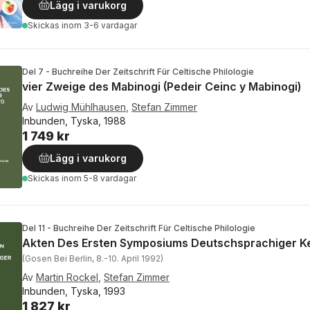
Lägg i varukorg
Skickas
inom 3-6 vardagar
Del 7 - Buchreihe Der Zeitschrift Für Celtische Philologie
vier Zweige des Mabinogi (Pedeir Ceinc y Mabinogi)
Av
Ludwig Mühlhausen
,
Stefan Zimmer
Inbunden, Tyska, 1988
1 749 kr
Lägg i varukorg
Skickas
inom 5-8 vardagar
Del 11 - Buchreihe Der Zeitschrift Für Celtische Philologie
Akten Des Ersten Symposiums Deutschsprachiger Ke
(Gosen Bei Berlin, 8.-10. April 1992)
Av
Martin Rockel
,
Stefan Zimmer
Inbunden, Tyska, 1993
1 827 kr