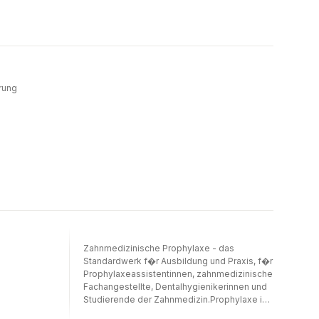
rung
Zahnmedizinische Prophylaxe - das
Standardwerk f�r Ausbildung und Praxis, f�r
Prophylaxeassistentinnen, zahnmedizinische
Fachangestellte, Dentalhygienikerinnen und
Studierende der Zahnmedizin.Prophylaxe ist
einer der Grundbausteine der Behandlung