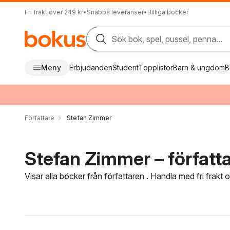
Fri frakt över 249 kr
•
Snabba leveranser
•
Billiga böcker
Sök bok, spel, pussel, penna...
Meny
Erbjudanden
Student
Topplistor
Barn & ungdom
B
Författare
Stefan Zimmer
Stefan Zimmer – författ
Visar alla böcker från författaren . Handla med fri frakt
Hoppa över filtreringsmeny