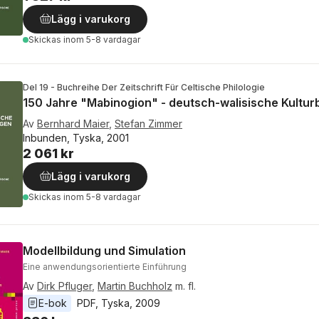
Lägg i varukorg
Skickas
inom 5-8 vardagar
Del 19 - Buchreihe Der Zeitschrift Für Celtische Philologie
150 Jahre "Mabinogion" - deutsch-walisische Kultu
Av
Bernhard Maier
,
Stefan Zimmer
Inbunden, Tyska, 2001
2 061 kr
Lägg i varukorg
Skickas
inom 5-8 vardagar
Modellbildung und Simulation
Eine anwendungsorientierte Einführung
Av
Dirk Pfluger
,
Martin Buchholz
m. fl.
E-bok
PDF
, 
Tyska
, 
2009