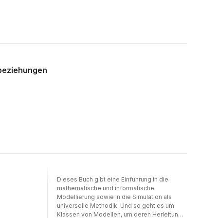
Behinderungen und PflegebedarfCheckliste
zum Ablauf einer
ProphylaxesitzungFinanzielle Aspekte der
IndividualprophylaxeFarbige Abbildungen
und SchemataMit Beitr�gen von: Prof. Dr.
med. dent. Claudia R. Barthel-Zimmer, Prof.
Dr. med. dent. Werner Birglechner, Dr. med.
dent Susanne Fath M.Sc., Prof. (apl) Dr. med.
rbeziehungen
dent. Cornelia Frese, Christian Henrici, Prof.
Dr. med. dent. Jochen Jackowski, Prof. em.
Dr. med. dent., Dipl. Chem. Ing. ETH Adrian
Lussi, Petra Natter B.A., Lea Marlisa Neuhaus,
Dr. rer. medic. Tim Oehler, Prof. Dr. med. dent.,
Dr. h.c. Ralf J. Radlanski, Prof. Prof. h.c. med.
dent., Dr. h.c. Jean-Francois Roulet, Dr. rer.
biol. hum., Dipl.-Psych. Thomas Schneller, PD
Dr. sc. nat. Felix Scholkmann, Prof. Dr. med.
dent. Rainer Seemann (MBA), Birgit
T�nsmann, Prof. Dr. med. dent. Johann
W�lber, Prof. Dr. med. dent. Stefan Zimmer
Dieses Buch gibt eine Einführung in die
mathematische und informatische
Modellierung sowie in die Simulation als
universelle Methodik. Und so geht es um
Klassen von Modellen, um deren Herleitung