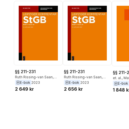
§§ 211-231
§§ 211-231
§§ 211-
Ruth Rissing-van Saan
,
Ruth Rissing-van Saan
,
et. al.
,
Mat
Michael Lindemann
,
Anette
Michael Lindemann
,
Anette
E-bok
2023
E-bok
2023
Perdita K
E-bok
Grunewald
Grunewald
2 649 kr
2 656 kr
Grunewal
1 848 k
van Saan