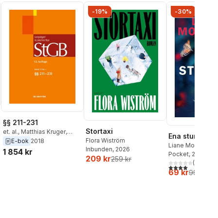
-19%
-30%
§§ 211-231
Stortaxi
et. al.
,
Matthias Kruger
,
Ena stunden h
Perdita Kroger
,
Anette
Flora Wiström
E-bok
2018
Liane Moriarty
Grunewald
,
Ruth Rissing-
Inbunden
, 2026
1 854 kr
Pocket
, 2026
209 kr
van Saan
259 kr
(
1
)
4,0
utav 5 stjärnor
69 kr
99 kr