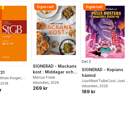
Signerad!
Signerad!
Del 2
SIGNERAD - Mackans
SIGNERAD - Kopians
kost : Middagar och
231
hämnd
matlådor
Marcus Frank
thias Kruger
,
IJustWantToBeCool
,
Joel
Inbunden
, 2026
roger
,
Anette
2018
Adolphson
Inbunden
, 2026
,
Emil Ejdemo
269 kr
d
,
Ruth Rissing-
r
189 kr
Beer
,
Victor Beer