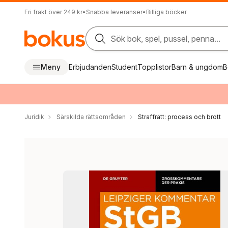
Fri frakt över 249 kr
•
Snabba leveranser
•
Billiga böcker
Sök bok, spel, pussel, penna...
Meny
Erbjudanden
Student
Topplistor
Barn & ungdom
B
Juridik
Särskilda rättsområden
Straffrätt: process och brott