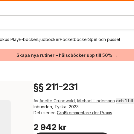
okus Play
E-böcker
Ljudböcker
Pocketböcker
Spel och pussel
Skapa nya rutiner – hälsoböcker upp till 50% →
§§ 211-231
Av
Anette Grünewald
,
Michael Lindemann
och 1 till
Inbunden, Tyska, 2023
Del i serien
Großkommentare der Praxis
2 942 kr