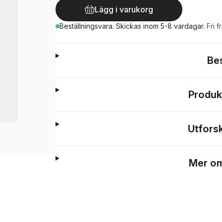
Lägg i varukorg
Beställningsvara.
Skickas
inom 5-8 vardagar
.
Fri f
Be
Produk
Utfors
Mer om