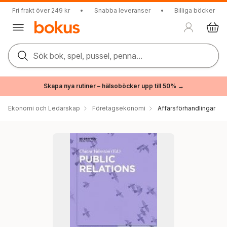
Fri frakt över 249 kr
•
Snabba leveranser
•
Billiga böcker
Sök bok, spel, pussel, penna...
Skapa nya rutiner – hälsoböcker upp till 50% →
Ekonomi och Ledarskap
Företagsekonomi
Affärsförhandlingar