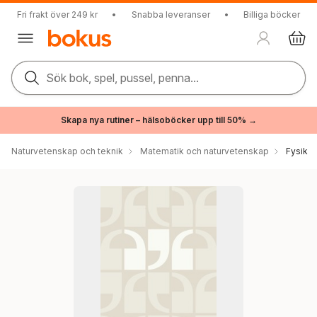
Fri frakt över 249 kr
•
Snabba leveranser
•
Billiga böcker
Sök bok, spel, pussel, penna...
Skapa nya rutiner – hälsoböcker upp till 50% →
Naturvetenskap och teknik
Matematik och naturvetenskap
Fysik