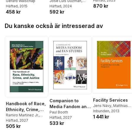
Häftad
, 2023
Differential
Gerard Walschap
José Luis Guzmán
,
870 kr
Häftad
, 2015
Tore Hägglund
Häftad
, 2024
Geometry
458 kr
592 kr
Hoppa över listan
Du kanske också är intresserad av
Facility Services
Companion to
Handbook of Race,
Jens Nävy
,
Matthias
Media Fandom and
Ethnicity, Crime,
Schröter
Inbunden
,
, 2013
Jens Nävy
,
Fan Studies
Paul Booth
and Justice
Ramiro Martinez Jr.
,
1 441 kr
Matthias Schröter
Häftad
, 2027
Meghan E. Hollis
Häftad
, 2027
,
Jacob
533 kr
505 kr
I. Stowell