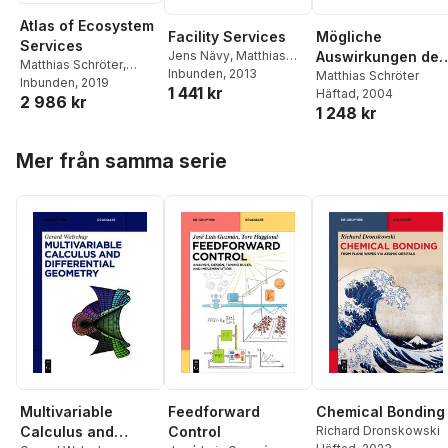
Atlas of Ecosystem
Facility Services
Mögliche
Services
Jens Nävy
,
Matthias
Auswirkungen des
Matthias Schröter
,
Schröter
Inbunden
,
, 2013
Jens Nävy
,
Treibhausgasemis
Matthias Schröter
Aletta Bonn
Inbunden
, 2019
,
Stefan
1 441 kr
Matthias Schröter
Häftad
, 2004
ionshandels von
2 986 kr
Klotz
,
Ralf Seppelt
,
1 248 kr
kleinen und
Cornelia Baessler
mittleren
Hoppa över listan
Unternehmen auf
Mer från samma serie
das Kreditgeschäf
einer
Geschäftsbank
Multivariable
Chemical Bonding
Feedforward
Calculus and
Richard Dronskowski
Control