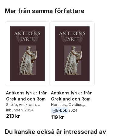
Hoppa över listan
Mer från samma författare
Antikens lyrik : från
Antikens lyrik : från
Grekland och Rom
Grekland och Rom
Sapfo
,
Anakreon
,
Horatius,
,
Ovidius,
,
Pindaros
Inbunden
,
, 2024
Vergilius
,
Vergilius,
,
Sapfo,
,
E-bok
2024
213 kr
Horatius
,
Ovidius
Anakreon,
,
Pindaros,
119 kr
Hoppa över listan
Du kanske också är intresserad av