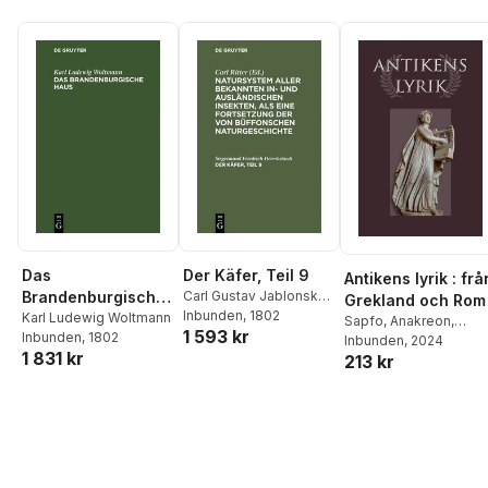
Das
Der Käfer, Teil 9
Antikens lyrik : frå
Brandenburgische
Carl Gustav Jablonsky
,
Grekland och Rom
Johann Friedrich
Inbunden
, 1802
Haus
Karl Ludewig Woltmann
Sapfo
,
Anakreon
,
1 593 kr
Wilhem Herbst
Inbunden
, 1802
Pindaros
Inbunden
,
, 2024
Vergilius
,
1 831 kr
213 kr
Horatius
,
Ovidius