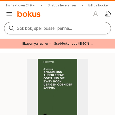
Fri frakt över 249 kr
•
Snabba leveranser
•
Billiga böcker
Sök bok, spel, pussel, penna...
Skapa nya rutiner – hälsoböcker upp till 50% →