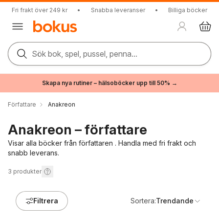
Fri frakt över 249 kr
•
Snabba leveranser
•
Billiga böcker
Sök bok, spel, pussel, penna...
Skapa nya rutiner – hälsoböcker upp till 50% →
Författare
Anakreon
Anakreon – författare
Visar alla böcker från författaren . Handla med fri frakt och
snabb leverans.
3
produkter
Filtrera
Sortera:
Trendande