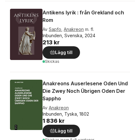
Antikens lyrik : från Grekland och
Rom
Av
Sapfo
,
Anakreon
m. fl.
Inbunden, Svenska, 2024
213 kr
Lägg till
Skickas
Anakreons Auserlesene Oden Und
Die Zwey Noch Übrigen Oden Der
Sappho
Av
Anakreon
Inbunden, Tyska, 1802
1 836 kr
Lägg till
Skickas
inom 5-8 vardagar