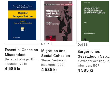
Del 7
Del 38
Essential Cases on
Migration and
Bürgerliches
Misconduct
Social Cohesion
Gesetzbuch Nebst
Benedict Winiger
,
Ernst
Steven Vertovec
Einführungsgeset
Alexander Achilles
,
Fri
Karner
Inbunden
,
Ken Oliphant
, 2018
Inbunden
, 1999
André
Inbunden
,
Max Greiff
, 1927
4 585 kr
4 585 kr
4 585 kr