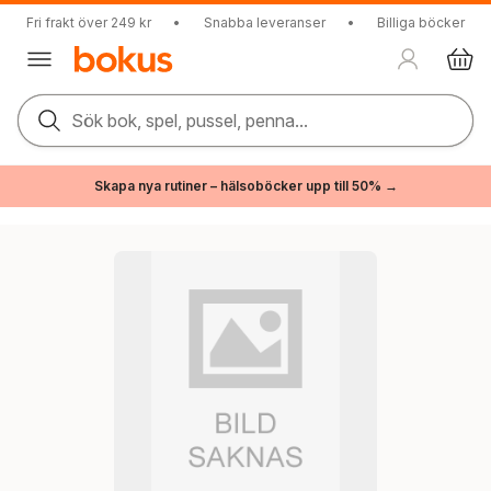
Fri frakt över 249 kr
•
Snabba leveranser
•
Billiga böcker
Sök bok, spel, pussel, penna...
Skapa nya rutiner – hälsoböcker upp till 50% →