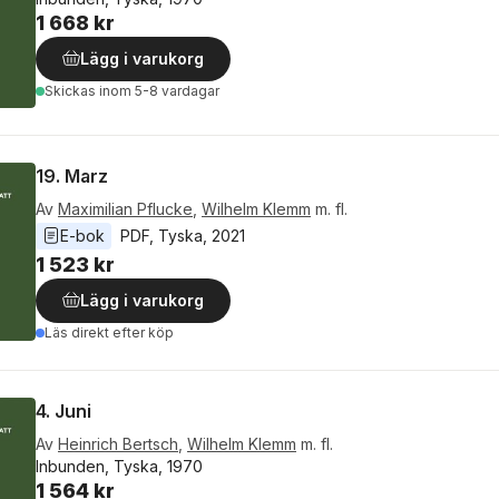
1 668 kr
Lägg i varukorg
Skickas
inom 5-8 vardagar
19. Marz
Av
Maximilian Pflucke
,
Wilhelm Klemm
m. fl.
E-bok
PDF
, 
Tyska
, 
2021
1 523 kr
Lägg i varukorg
Läs direkt efter köp
4. Juni
Av
Heinrich Bertsch
,
Wilhelm Klemm
m. fl.
Inbunden, Tyska, 1970
1 564 kr