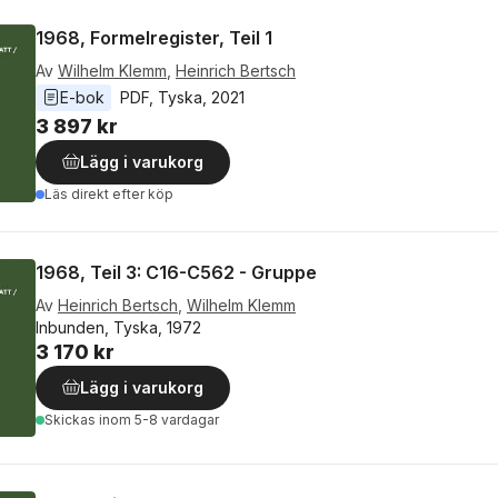
1968, Formelregister, Teil 1
Av
Wilhelm Klemm
,
Heinrich Bertsch
E-bok
PDF
, 
Tyska
, 
2021
3 897 kr
Lägg i varukorg
Läs direkt efter köp
1968, Teil 3: C16-C562 - Gruppe
Av
Heinrich Bertsch
,
Wilhelm Klemm
Inbunden, Tyska, 1972
3 170 kr
Lägg i varukorg
Skickas
inom 5-8 vardagar