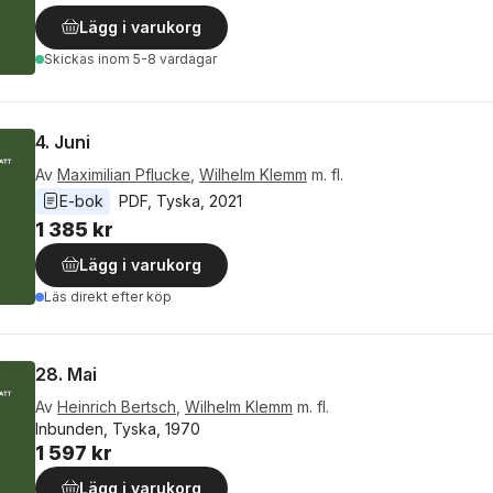
Lägg i varukorg
Skickas
inom 5-8 vardagar
4. Juni
Av
Maximilian Pflucke
,
Wilhelm Klemm
m. fl.
E-bok
PDF
, 
Tyska
, 
2021
1 385 kr
Lägg i varukorg
Läs direkt efter köp
28. Mai
Av
Heinrich Bertsch
,
Wilhelm Klemm
m. fl.
Inbunden, Tyska, 1970
1 597 kr
Lägg i varukorg