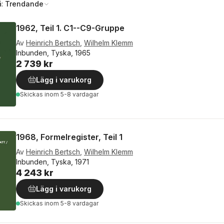
å:
Trendande
1962, Teil 1. C1--C9-Gruppe
Av
Heinrich Bertsch
,
Wilhelm Klemm
Inbunden, Tyska, 1965
2 739 kr
Lägg i varukorg
Skickas
inom 5-8 vardagar
1968, Formelregister, Teil 1
Av
Heinrich Bertsch
,
Wilhelm Klemm
Inbunden, Tyska, 1971
4 243 kr
Lägg i varukorg
Skickas
inom 5-8 vardagar