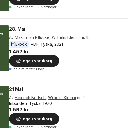
Skickas
inom 5-8 vardagar
28. Mai
Av
Maximilian Pflucke
,
Wilhelm Klemm
m. fl.
E-bok
PDF
, 
Tyska
, 
2021
1 457 kr
Lägg i varukorg
Läs direkt efter köp
21 Mai
Av
Heinrich Bertsch
,
Wilhelm Klemm
m. fl.
Inbunden, Tyska, 1970
1 597 kr
Lägg i varukorg
Skickas
inom 5-8 vardagar