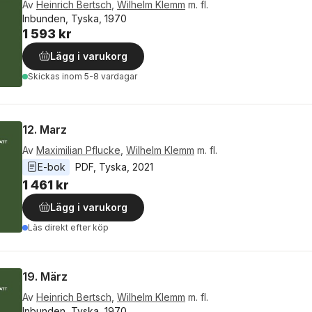
Av
Heinrich Bertsch
,
Wilhelm Klemm
m. fl.
Inbunden, Tyska, 1970
1 593 kr
Lägg i varukorg
Skickas
inom 5-8 vardagar
12. Marz
Av
Maximilian Pflucke
,
Wilhelm Klemm
m. fl.
E-bok
PDF
, 
Tyska
, 
2021
1 461 kr
Lägg i varukorg
Läs direkt efter köp
19. März
Av
Heinrich Bertsch
,
Wilhelm Klemm
m. fl.
Inbunden, Tyska, 1970