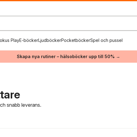
okus Play
E-böcker
Ljudböcker
Pocketböcker
Spel och pussel
Skapa nya rutiner – hälsoböcker upp till 50% →
ttare
 och snabb leverans.