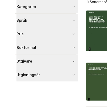
Sorterar p
Kategorier
Böcker
Språk
Naturvetenskap och teknik
248
Visa fler
Pris
Visa fler
Bokformat
Utgivare
Utgivningsår