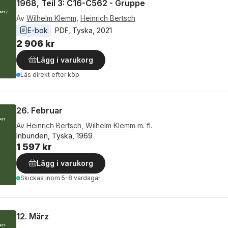
1968, Teil 3: C16-C562 - Gruppe
Av
Wilhelm Klemm
,
Heinrich Bertsch
E-bok
PDF
, 
Tyska
, 
2021
2 906 kr
Lägg i varukorg
Läs direkt efter köp
26. Februar
Av
Heinrich Bertsch
,
Wilhelm Klemm
m. fl.
Inbunden, Tyska, 1969
1 597 kr
Lägg i varukorg
Skickas
inom 5-8 vardagar
12. März