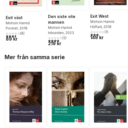
Exit West
Den siste vite
Exit väst
Mohsin Hamid
mannen
Mohsin Hamid
Häftad
, 2018
Mohsin Hamid
Pocket
, 2018
(
1
)
Inbunden
, 2023
(
8
)
3,0
utav 5 stjärnor. Tota
3,6
utav 5 stjärnor. Totalt antal röster:
149 kr
(
2
)
89 kr
4,0
utav 5 stjärnor. Totalt antal röster:
219 kr
Hoppa över listan
Mer från samma serie