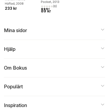
Pocket
, 2013
Häftad
, 2008
(
6
)
233 kr
3,5
utav 5 stjärnor. Totalt antal röster:
89 kr
Mina sidor
Hjälp
Om Bokus
Populärt
Inspiration