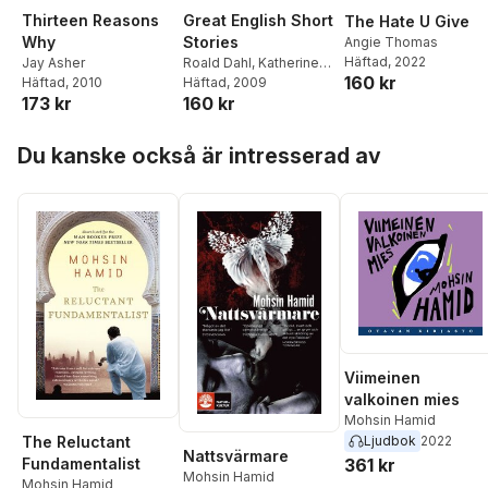
Thirteen Reasons
Great English Short
The Hate U Give
Why
Stories
Angie Thomas
Häftad
, 2022
Jay Asher
Roald Dahl
,
Katherine
160 kr
Häftad
, 2010
Mansfield
Häftad
, 2009
,
C. S. Lewis
,
173 kr
160 kr
James Joyce
,
Alan
Siuitoe
,
John Wain
Hoppa över listan
Du kanske också är intresserad av
Viimeinen
valkoinen mies
Mohsin Hamid
The Reluctant
Ljudbok
2022
Nattsvärmare
Fundamentalist
361 kr
Mohsin Hamid
Mohsin Hamid