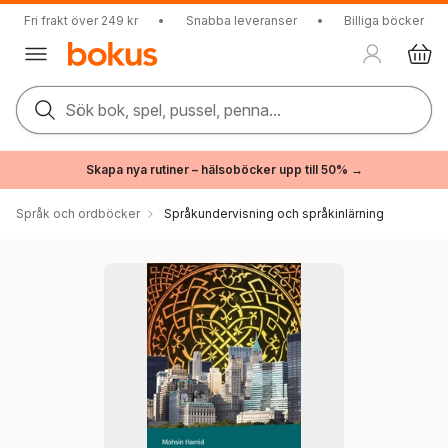
Fri frakt över 249 kr
•
Snabba leveranser
•
Billiga böcker
Sök bok, spel, pussel, penna...
Skapa nya rutiner – hälsoböcker upp till 50% →
Språk och ordböcker
Språkundervisning och språkinlärning