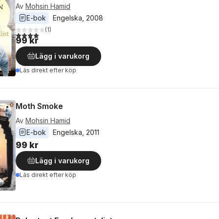
Av
Mohsin Hamid
E-bok
Engelska
, 
2008
(
1
)
4,0
utav 5 stjärnor. Totalt antal röster:
99 kr
Lägg i varukorg
Läs direkt efter köp
Moth Smoke
Av
Mohsin Hamid
E-bok
Engelska
, 
2011
99 kr
Lägg i varukorg
Läs direkt efter köp