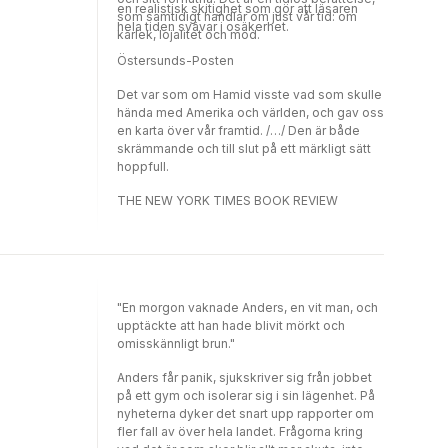
en realistisk skitighet som gör att läsaren
som samtidigt handlar om just vår tid: om
hela tiden svävar i osäkerhet.
kärlek, lojalitet och mod.
Östersunds-Posten
Det var som om Hamid visste vad som skulle
hända med Amerika och världen, och gav oss
en karta över vår framtid. /…/ Den är både
skrämmande och till slut på ett märkligt sätt
hoppfull.
THE NEW YORK TIMES BOOK REVIEW
"En morgon vaknade Anders, en vit man, och
upptäckte att han hade blivit mörkt och
omisskännligt brun."
Anders får panik, sjukskriver sig från jobbet
på ett gym och isolerar sig i sin lägenhet. På
nyheterna dyker det snart upp rapporter om
fler fall av över hela landet. Frågorna kring