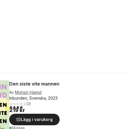
Den siste vite mannen
Av
Mohsin Hamid
Inbunden, Svenska, 2023
(
2
)
4,0
utav 5 stjärnor. Totalt antal röster:
219 kr
Lägg i varukorg
Skickas