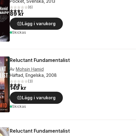
Pocket, Svenska, 2013
(
6
)
3,5
utav 5 stjärnor. Totalt antal röster:
89 kr
Lägg i varukorg
Skickas
Reluctant Fundamentalist
Av
Mohsin Hamid
Häftad, Engelska, 2008
(
3
)
3,3
utav 5 stjärnor. Totalt antal röster:
149 kr
Lägg i varukorg
Skickas
Reluctant Fundamentalist