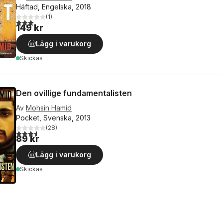
Häftad, Engelska, 2018
(
1
)
3,0
utav 5 stjärnor. Totalt antal röster:
149 kr
Lägg i varukorg
Skickas
Den ovillige fundamentalisten
Av
Mohsin Hamid
Pocket, Svenska, 2013
(
28
)
3,5
utav 5 stjärnor. Totalt antal röster:
89 kr
Lägg i varukorg
Skickas