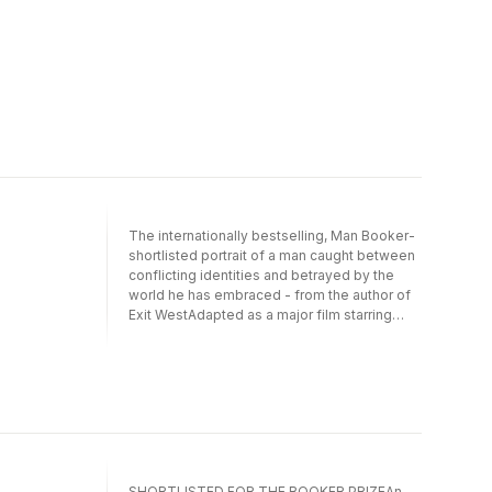
The internationally bestselling, Man Booker-
shortlisted portrait of a man caught between
conflicting identities and betrayed by the
world he has embraced - from the author of
Exit WestAdapted as a major film starring
Kate Hudson and Kiefer Sutherland'Masterful
. . . A poignant love story and a thriller that
subtly ratchets up the nerve-jangling tension
towards an explosive ending' Metro'Excuse
me, sir, but may I be of assistance? Ah, I see I
have alarmed you. Do not be frightened by
my beard. I am a lover of America . . . 'So
speaks the mysterious stranger at a Lahore
SHORTLISTED FOR THE BOOKER PRIZEAn