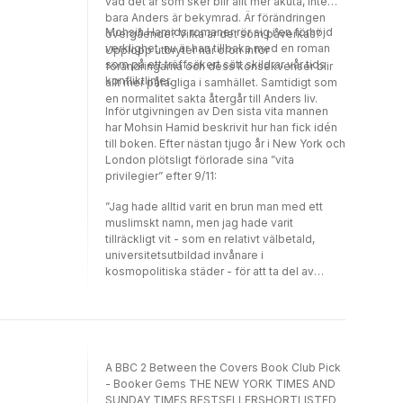
vad det är som sker blir allt mer akuta, inte
bara Anders är bekymrad. Är förändringen
Mohsin Hamids romaner rör sig i en förhöjd
övergående? Vilka är det som påverkas?
verklighet, nu är han tillbaka med en roman
Upplopp utbryter när oron inför
som på ett träffsäkert sätt skildrar vår tids
förändringarna och dess konsekvenser blir
konfliktlinjer.
allt mer påtagliga i samhället. Samtidigt som
en normalitet sakta återgår till Anders liv.
Inför utgivningen av Den sista vita mannen
har Mohsin Hamid beskrivit hur han fick idén
till boken. Efter nästan tjugo år i New York och
London plötsligt förlorade sina ”vita
privilegier” efter 9/11:
”Jag hade alltid varit en brun man med ett
muslimskt namn, men jag hade varit
tillräckligt vit - som en relativt välbetald,
universitetsutbildad invånare i
kosmopolitiska städer - för att ta del av
många av fördelarna med vithet. Och nu
återkallades mitt partiella medlemskap… Det
sårade mig, både förlusten i sig och, senare
och kanske ännu värre, insikten om min egen
delaktighet i ett orättvist system som hade
A BBC 2 Between the Covers Book Club Pick
gynnat mig.”
- Booker Gems THE NEW YORK TIMES AND
SUNDAY TIMES BESTSELLERSHORTLISTED