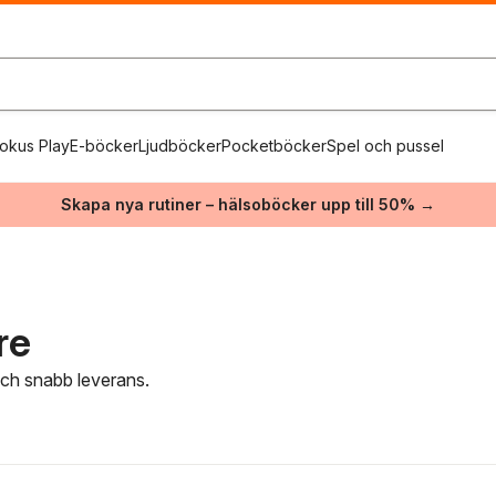
okus Play
E-böcker
Ljudböcker
Pocketböcker
Spel och pussel
Skapa nya rutiner – hälsoböcker upp till 50% →
re
 och snabb leverans.