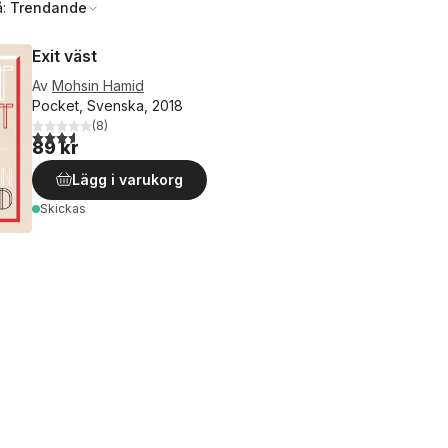
å:
Trendande
Exit väst
Av
Mohsin Hamid
Pocket, Svenska, 2018
(
8
)
3,6
utav 5 stjärnor. Totalt antal röster:
89 kr
Lägg i varukorg
Skickas