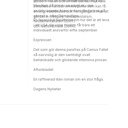
genombrott och har filmatiserats i regi av
modern Tusen och en natt där denna kvälls
Mira Nair. Så blir du snuskigt rik i det
berättelse handlar om krafterna som kan få
snabbväxande Asien är hans tredje bok på
en ung, välutbildad och framgångsrik man att
svenska, efter Den ovillige
gå rakt in i religiös fundamentalism.
En fasansfull berättelse om hur det är att leva
fundamentalisten (2007)
i ett USA där varje muslim får bära ett
och Nattsvärmare (2004).
individuellt ansvarför elfte september.
Expressen
Det som gör denna parafras på Camus Fallet
så oavvislig är den samtidigt svalt
behärskade och glödande intensiva prosan.
Aftonbladet
En raffinerad liten roman om en stor fråga.
Dagens Nyheter