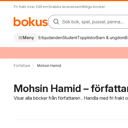
Fri frakt över 249 kr
•
Snabba leveranser
•
Billiga böcker
Sök bok, spel, pussel, penna...
Meny
Erbjudanden
Student
Topplistor
Barn & ungdom
B
Författare
Mohsin Hamid
Mohsin Hamid – författa
Visar alla böcker från författaren . Handla med fri frakt
Hoppa över filtreringsmeny