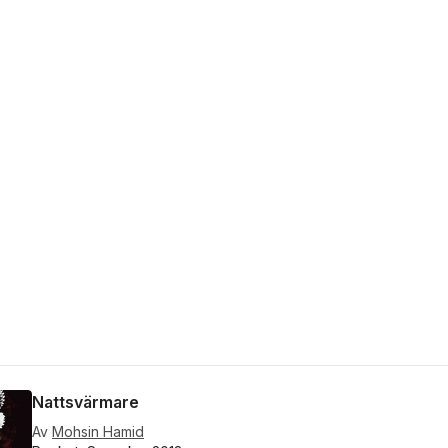
Nattsvärmare
Av
Mohsin Hamid