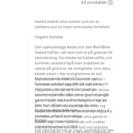
44
produkter
Hamid stärker sina meriter som en av
världens just nu mest intressanta författare
Dagens Nyheter
Den självständiga Nadia och den återhållne
Saeed träffas i ett land som är på gränsen till
inbördeskrig. De inleder en kärleksaffär, och
kommer varandra inpå livet snabbare än
väntat på grund av de oroligheter som deras
kärlek växer i. När oroligheterna till slut
Mohsin Hamid, född 1971, växte upp i
exploderar i bombkrevader och när det i
Pakistan och flyttade till USA och läste vid
hemmakvarteren uppstår ett nätverk av
Princeton och Harvard. Den ovillige
vägspärrar, börjar de höra rykten om dörrar
fundamentalisten blev hans internationella
som för bort från våld och krig om man går
genombrott och har filmatiserats i regi av
genom dem. Men det är farligt och har ett
Mira Nair. Så blir du snuskigt rik i det
pris. När våldet eskalerar bestämmer sig
En roman alla borde läsa
snabbväxande Asien är hans tredje bok på
Nadia och Saeed för att de inte har något val.
svenska, efter Den ovillige
De hittar en dörr, och lämnar sina gamla liv
Norran
fundamentalisten (2007)
bakom sig …I en främmande och osäker
och Nattsvärmare (2004).
framtid försöker de hålla fast vid varandra
Exit väst har en ton av saga, samtidigt har den
och sitt förflutna. Det är en tidlös berättelse,